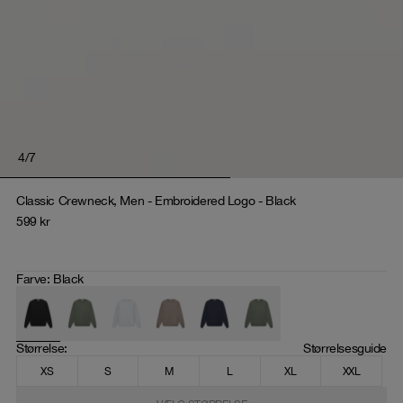
4
/
7
Classic Crewneck, Men - Embroidered Logo - Black
599
kr
Farve
:
Black
Størrelse
: 
Størrelsesguide
XS
S
M
L
XL
XXL