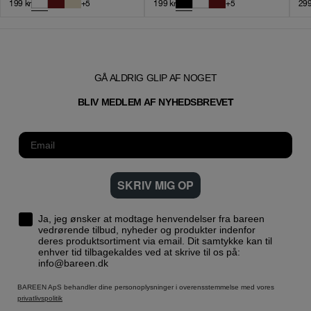
199
kr
+
5
199
kr
+
5
29
GÅ ALDRIG GLIP AF NOGET
T
BLIV MEDLEM AF NYHEDSBREVE
SKRIV MIG OP
Ja, jeg ønsker at modtage henvendelser fra bareen
vedrørende tilbud, nyheder og produkter indenfor
deres produktsortiment via email. Dit samtykke kan til
enhver tid tilbagekaldes ved at skrive til os på:
info@bareen.dk
BAREEN ApS behandler dine personoplysninger i overensstemmelse med vores
privatlivspolitik