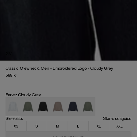
2
/
7
Classic Crewneck, Men - Embroidered Logo - Cloudy Grey
599
kr
Farve
:
Cloudy Grey
Størrelse
: 
Størrelsesguide
XS
S
M
L
XL
XXL