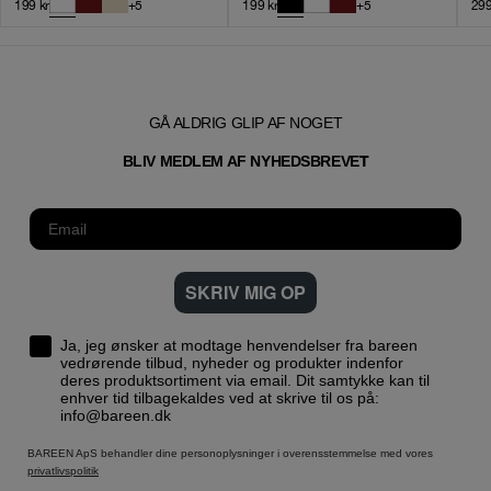
199
kr
+
5
199
kr
+
5
29
GÅ ALDRIG GLIP AF NOGET
T
BLIV MEDLEM AF NYHEDSBREVE
SKRIV MIG OP
Ja, jeg ønsker at modtage henvendelser fra bareen
vedrørende tilbud, nyheder og produkter indenfor
deres produktsortiment via email. Dit samtykke kan til
enhver tid tilbagekaldes ved at skrive til os på:
info@bareen.dk
BAREEN ApS behandler dine personoplysninger i overensstemmelse med vores
privatlivspolitik