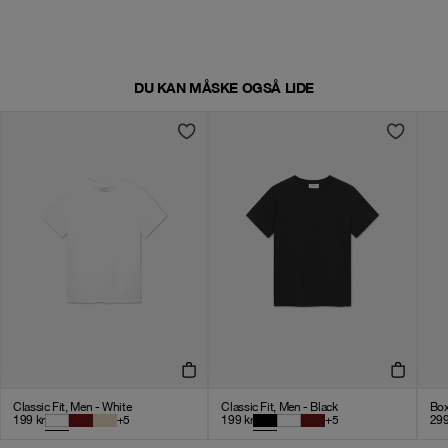
DU KAN MÅSKE OGSÅ LIDE
Classic Fit, Men - White
Classic Fit, Men - Black
Box
199
kr
+
5
199
kr
+
5
29