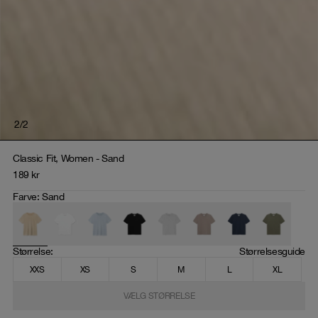
2
/
2
Classic Fit, Women - Sand
189
kr
Farve
:
Sand
Størrelse
: 
Størrelsesguide
XXS
XS
S
M
L
XL
VÆLG STØRRELSE