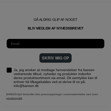
GÅ ALDRIG GLIP AF NOGET
T
BLIV MEDLEM AF NYHEDSBREVE
SKRIV MIG OP
Ja, jeg ønsker at modtage henvendelser fra bareen
vedrørende tilbud, nyheder og produkter indenfor
deres produktsortiment via email. Dit samtykke kan til
enhver tid tilbagekaldes ved at skrive til os på:
info@bareen.dk
BAREEN ApS behandler dine personoplysninger i overensstemmelse med vores
privatlivspolitik