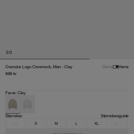
2
/
3
Oversize Logo Crewneck, Men - Clay
Dame
Herre
899
kr
Farve
:
Clay
Størrelse
: 
Størrelsesguide
XS
S
M
L
XL
XXL