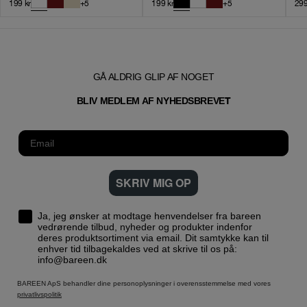
199
kr
+
5
199
kr
+
5
29
GÅ ALDRIG GLIP AF NOGET
T
BLIV MEDLEM AF NYHEDSBREVE
SKRIV MIG OP
Ja, jeg ønsker at modtage henvendelser fra bareen
vedrørende tilbud, nyheder og produkter indenfor
deres produktsortiment via email. Dit samtykke kan til
enhver tid tilbagekaldes ved at skrive til os på:
info@bareen.dk
BAREEN ApS behandler dine personoplysninger i overensstemmelse med vores
privatlivspolitik