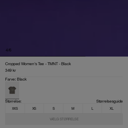
4
/
6
Cropped Women's Tee - TMNT - Black
349
kr
Farve
:
Black
Størrelse
: 
Størrelsesguide
XXS
XS
S
M
L
XL
VÆLG STØRRELSE