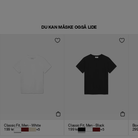
DU KAN MÅSKE OGSÅ LIDE
Classic Fit, Men - White
Classic Fit, Men - Black
Box
199
kr
+
5
199
kr
+
5
29