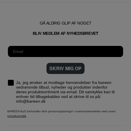
GÅ ALDRIG GLIP AF NOGET
T
BLIV MEDLEM AF NYHEDSBREVE
SKRIV MIG OP
Ja, jeg ønsker at modtage henvendelser fra bareen
vedrørende tilbud, nyheder og produkter indenfor
deres produktsortiment via email. Dit samtykke kan til
enhver tid tilbagekaldes ved at skrive til os på:
info@bareen.dk
BAREEN ApS behandler dine personoplysninger i overensstemmelse med vores
privatlivspolitik