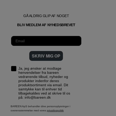
GÅ ALDRIG GLIP AF NOGET
T
BLIV MEDLEM AF NYHEDSBREVE
SKRIV MIG OP
Ja, jeg ønsker at modtage
henvendelser fra bareen
vedrørende tilbud, nyheder og
produkter indenfor deres
produktsortiment via email. Dit
samtykke kan til enhver tid
tilbagekaldes ved at skrive til os
på: info@bareen.dk
BAREEN ApS behandler dine personoplysninger i
overensstemmelse med vores
privatlivspolitik