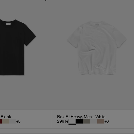
- Black
Box Fit Heavy, Men - White
+
3
299
kr
+
3