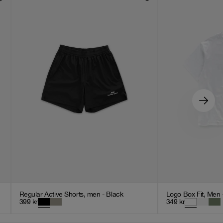
Regular Active Shorts, men - Black
Logo Box Fit, Men 
399
kr
349
kr