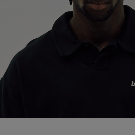
1
/
4