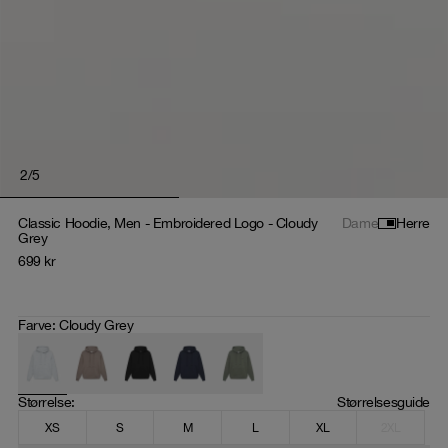
2
/
5
Classic Hoodie, Men - Embroidered Logo - Cloudy
Dame
Herre
Grey
699
kr
Farve
:
Cloudy Grey
Størrelse
: 
Størrelsesguide
XS
S
M
L
XL
2XL