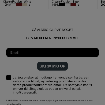
Classic Fit, Men - White
Classic Fit, Men - Black
Box
199
kr
+
5
199
kr
+
5
29
GÅ ALDRIG GLIP AF NOGET
T
BLIV MEDLEM AF NYHEDSBREVE
SKRIV MIG OP
Ja, jeg ønsker at modtage henvendelser fra bareen
vedrørende tilbud, nyheder og produkter indenfor
deres produktsortiment via email. Dit samtykke kan til
enhver tid tilbagekaldes ved at skrive til os på:
info@bareen.dk
BAREEN ApS behandler dine personoplysninger i overensstemmelse med vores
privatlivspolitik