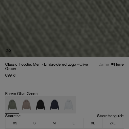
2
/
2
Classic Hoodie, Men - Embroidered Logo - Olive
Dame
Herre
Green
699
kr
Farve
:
Olive Green
Størrelse
: 
Størrelsesguide
XS
S
M
L
XL
2XL