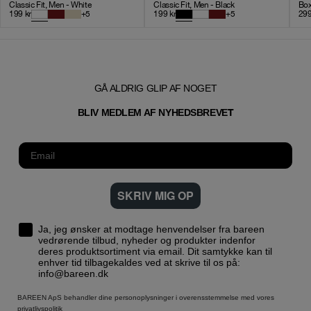
Classic Fit, Men - White
Classic Fit, Men - Black
Box
199
kr
+
5
199
kr
+
5
29
GÅ ALDRIG GLIP AF NOGET
T
BLIV MEDLEM AF NYHEDSBREVE
SKRIV MIG OP
Ja, jeg ønsker at modtage henvendelser fra bareen
vedrørende tilbud, nyheder og produkter indenfor
deres produktsortiment via email. Dit samtykke kan til
enhver tid tilbagekaldes ved at skrive til os på:
info@bareen.dk
BAREEN ApS behandler dine personoplysninger i overensstemmelse med vores
privatlivspolitik