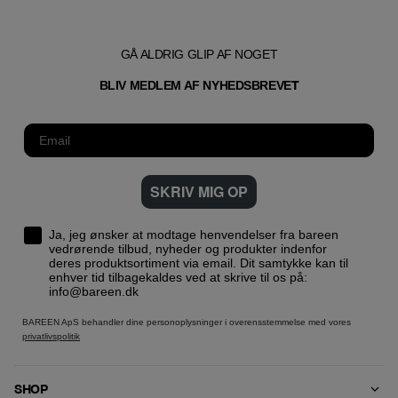
GÅ ALDRIG GLIP AF NOGET
T
BLIV MEDLEM AF NYHEDSBREVE
SKRIV MIG OP
Ja, jeg ønsker at modtage henvendelser fra bareen
vedrørende tilbud, nyheder og produkter indenfor
deres produktsortiment via email. Dit samtykke kan til
enhver tid tilbagekaldes ved at skrive til os på:
info@bareen.dk
BAREEN ApS behandler dine personoplysninger i overensstemmelse med vores
privatlivspolitik
SHOP