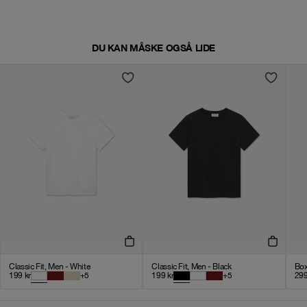
DU KAN MÅSKE OGSÅ LIDE
Classic Fit, Men - White
Classic Fit, Men - Black
Box
199
kr
+
5
199
kr
+
5
29