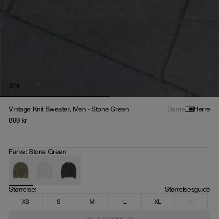
2
/
4
Vintage Knit Sweater, Men - Stone Green
Dame
Herre
899
kr
Farve
:
Stone Green
Størrelse
: 
Størrelsesguide
XS
S
M
L
XL
XXL