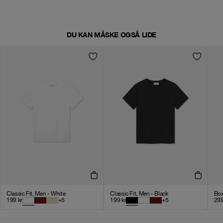
DU KAN MÅSKE OGSÅ LIDE
Classic Fit, Men - White
Classic Fit, Men - Black
Box
199
kr
+
5
199
kr
+
5
29