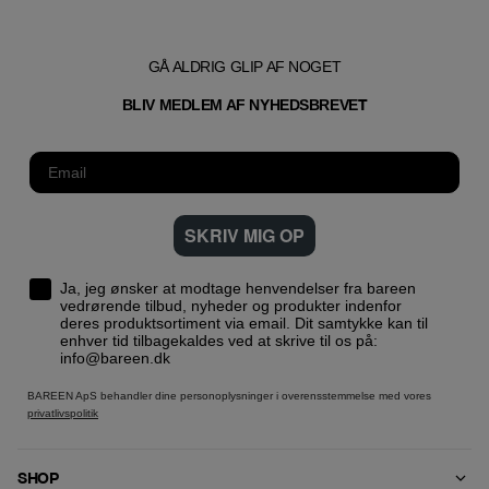
GÅ ALDRIG GLIP AF NOGET
T
BLIV MEDLEM AF NYHEDSBREVE
SKRIV MIG OP
Ja, jeg ønsker at modtage henvendelser fra bareen
vedrørende tilbud, nyheder og produkter indenfor
deres produktsortiment via email. Dit samtykke kan til
enhver tid tilbagekaldes ved at skrive til os på:
info@bareen.dk
BAREEN ApS behandler dine personoplysninger i overensstemmelse med vores
privatlivspolitik
SHOP