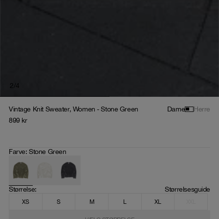
2
/
4
Vintage Knit Sweater, Women - Stone Green
Dame
Herre
899
kr
Farve
:
Stone Green
Størrelse
: 
Størrelsesguide
XS
S
M
L
XL
XXL