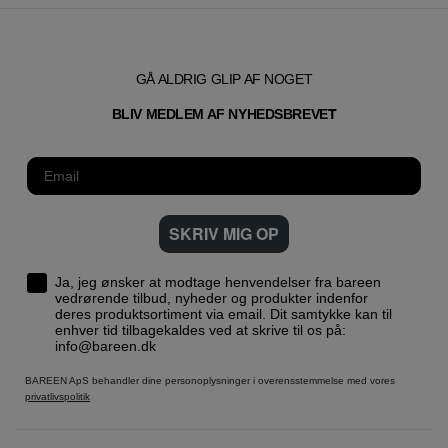
GÅ ALDRIG GLIP AF NOGET
T
BLIV MEDLEM AF NYHEDSBREVE
SKRIV MIG OP
Ja, jeg ønsker at modtage henvendelser fra bareen
vedrørende tilbud, nyheder og produkter indenfor
deres produktsortiment via email. Dit samtykke kan til
enhver tid tilbagekaldes ved at skrive til os på:
info@bareen.dk
BAREEN ApS behandler dine personoplysninger i overensstemmelse med vores
privatlivspolitik