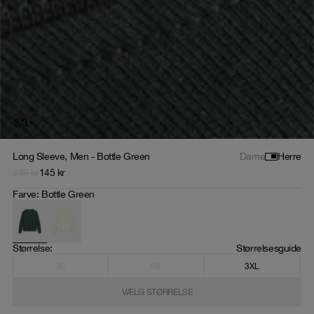
2
/
3
Long Sleeve, Men - Bottle Green
Dame
Herre
289
kr
145
kr
Farve
:
Bottle Green
Størrelse
: 
Størrelsesguide
XS
XXL
3XL
VÆLG STØRRELSE