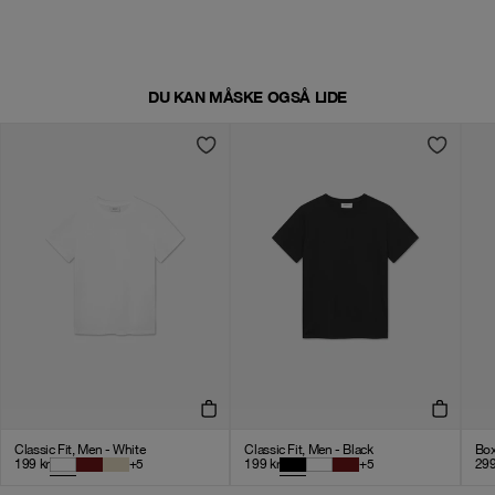
DU KAN MÅSKE OGSÅ LIDE
Classic Fit, Men - White
Classic Fit, Men - Black
Box
199
kr
+
5
199
kr
+
5
29