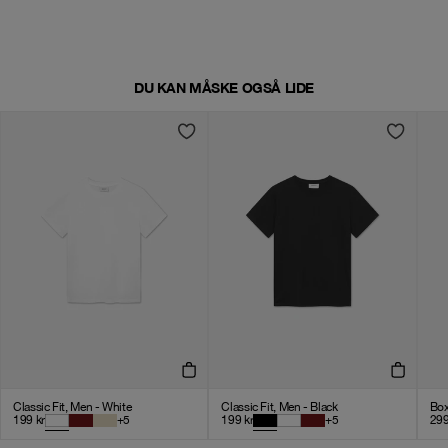
DU KAN MÅSKE OGSÅ LIDE
Classic Fit, Men - White
Classic Fit, Men - Black
Box
199
kr
+
5
199
kr
+
5
29