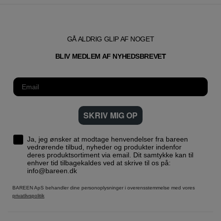
GÅ ALDRIG GLIP AF NOGET
T
BLIV MEDLEM AF NYHEDSBREVE
SKRIV MIG OP
Ja, jeg ønsker at modtage henvendelser fra bareen
vedrørende tilbud, nyheder og produkter indenfor
deres produktsortiment via email. Dit samtykke kan til
enhver tid tilbagekaldes ved at skrive til os på:
info@bareen.dk
BAREEN ApS behandler dine personoplysninger i overensstemmelse med vores
privatlivspolitik