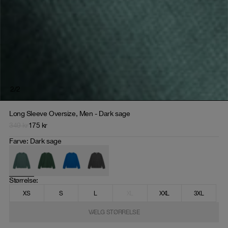
2
/
2
Long Sleeve Oversize, Men - Dark sage
349
kr
175
kr
Farve
:
Dark sage
Størrelse
: 
XS
S
L
XL
XXL
3XL
VÆLG STØRRELSE