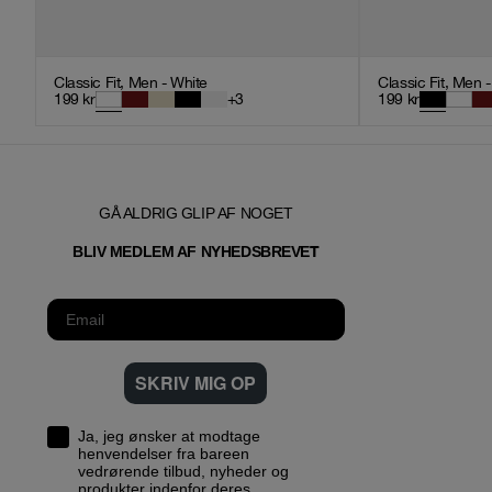
Classic Fit, Men - White
Classic Fit, Men 
199
kr
+
3
199
kr
GÅ ALDRIG GLIP AF NOGET
T
BLIV MEDLEM AF NYHEDSBREVE
SKRIV MIG OP
Ja, jeg ønsker at modtage
henvendelser fra bareen
vedrørende tilbud, nyheder og
produkter indenfor deres