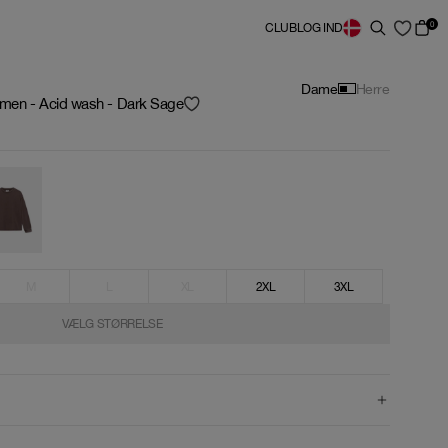
0
CLUB
LOG IND
Dame
Herre
men - Acid wash - Dark Sage
M
L
XL
2XL
3XL
VÆLG STØRRELSE
VÆLG STØRRELSE