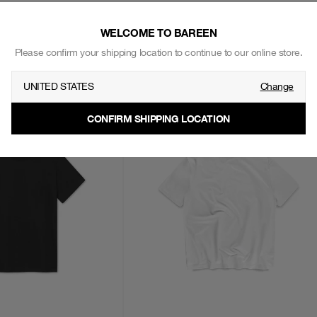
VORES COMMUNITY
WELCOME TO BAREEN
Please confirm your shipping location to continue to our online store.
UNITED STATES
Change
CONFIRM SHIPPING LOCATION