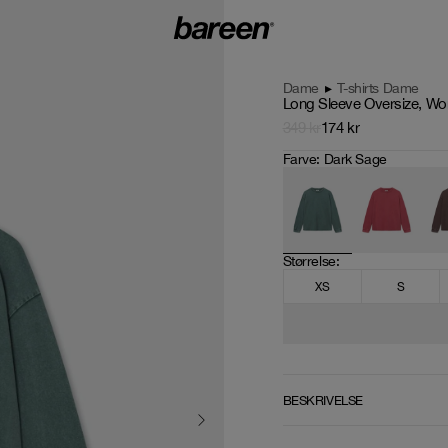
Dame
▸
T-shirts Dame
Long Sleeve Oversize, Wo
349
kr
174
kr
Farve
:
Dark Sage
Størrelse
: 
XS
S
BESKRIVELSE