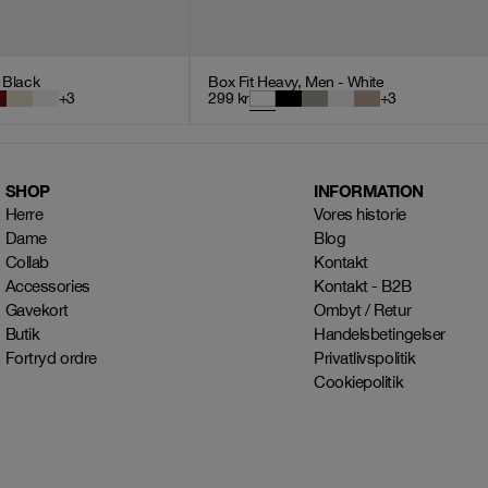
- Black
Box Fit Heavy, Men - White
+
3
299
kr
+
3
SHOP
INFORMATION
Herre
Vores historie
Dame
Blog
Collab
Kontakt
Accessories
Kontakt - B2B
Gavekort
Ombyt / Retur
Butik
Handelsbetingelser
Fortryd ordre
Privatlivspolitik
Cookiepolitik