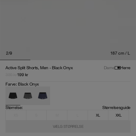
2
/
9
187 cm / L
Active Split Shorts, Men - Black Onyx
Dame
Herre
399
kr
199
kr
Farve
:
Black Onyx
Størrelse
: 
Størrelsesguide
XS
S
M
L
XL
XXL
VÆLG STØRRELSE