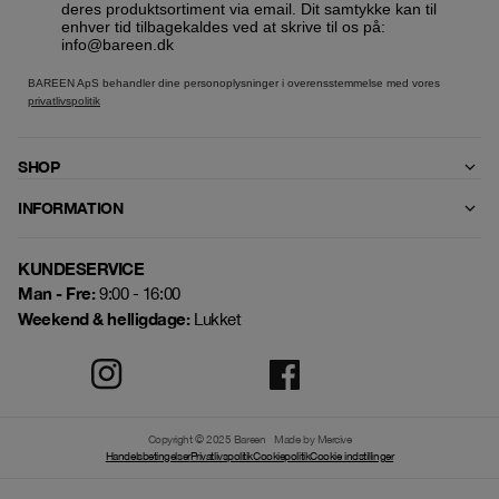
deres produktsortiment via email. Dit samtykke kan til
enhver tid tilbagekaldes ved at skrive til os på:
info@bareen.dk
BAREEN ApS behandler dine personoplysninger i overensstemmelse med vores
privatlivspolitik
SHOP
INFORMATION
KUNDESERVICE
Man - Fre:
9:00 - 16:00
Weekend & helligdage:
Lukket
Copyright © 2025 Bareen
Made by Mercive
Handelsbetingelser
Privatlivspolitik
Cookiepolitik
Cookie indstillinger