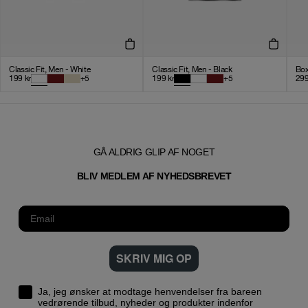
Classic Fit, Men - White
Classic Fit, Men - Black
Box
199
kr
+
5
199
kr
+
5
29
GÅ ALDRIG GLIP AF NOGET
T
BLIV MEDLEM AF NYHEDSBREVE
SKRIV MIG OP
Ja, jeg ønsker at modtage henvendelser fra bareen
vedrørende tilbud, nyheder og produkter indenfor