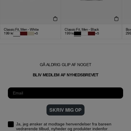
Classic Fit, Men - White
Classic Fit, Men - Black
Box
199
kr
+
5
199
kr
+
5
29
GÅ ALDRIG GLIP AF NOGET
T
BLIV MEDLEM AF NYHEDSBREVE
SKRIV MIG OP
Ja, jeg ønsker at modtage henvendelser fra bareen
vedrørende tilbud, nyheder og produkter indenfor