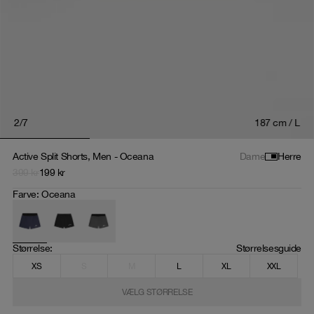
2
/
7
187 cm / L
Active Split Shorts, Men - Oceana
Dame
Herre
399
kr
199
kr
Farve
:
Oceana
Størrelse
: 
Størrelsesguide
XS
S
M
L
XL
XXL
VÆLG STØRRELSE