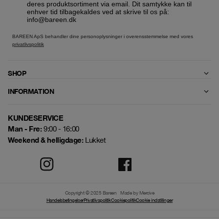
deres produktsortiment via email. Dit samtykke kan til
enhver tid tilbagekaldes ved at skrive til os på:
info@bareen.dk
BAREEN ApS behandler dine personoplysninger i overensstemmelse med vores
privatlivspolitik
SHOP
INFORMATION
KUNDESERVICE
Man - Fre:
9:00 - 16:00
Weekend & helligdage:
Lukket
Copyright © 2025 Bareen
Made by Mercive
Handelsbetingelser
Privatlivspolitik
Cookiepolitik
Cookie indstillinger