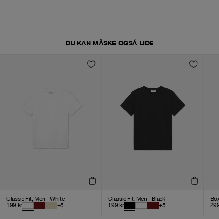
DU KAN MÅSKE OGSÅ LIDE
Classic Fit, Men - White
Classic Fit, Men - Black
Box
199
kr
+
5
199
kr
+
5
29