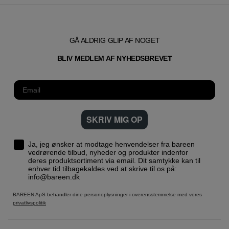
GÅ ALDRIG GLIP AF NOGET
T
BLIV MEDLEM AF NYHEDSBREVE
SKRIV MIG OP
Ja, jeg ønsker at modtage henvendelser fra bareen
vedrørende tilbud, nyheder og produkter indenfor
deres produktsortiment via email. Dit samtykke kan til
enhver tid tilbagekaldes ved at skrive til os på:
info@bareen.dk
BAREEN ApS behandler dine personoplysninger i overensstemmelse med vores
privatlivspolitik