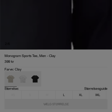
2
/
6
Monogram Sports Tee, Men - Clay
399
kr
Farve
:
Clay
Størrelse
: 
Størrelsesguide
XS
S
M
L
XL
XXL
VÆLG STØRRELSE