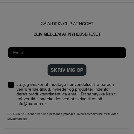
GÅ ALDRIG GLIP AF NOGET
T
BLIV MEDLEM AF NYHEDSBREVE
SKRIV MIG OP
Ja, jeg ønsker at modtage henvendelser fra bareen
vedrørende tilbud, nyheder og produkter indenfor
deres produktsortiment via email. Dit samtykke kan til
enhver tid tilbagekaldes ved at skrive til os på:
info@bareen.dk
BAREEN ApS behandler dine personoplysninger i overensstemmelse med vores
privatlivspolitik