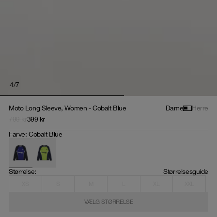
4
/
7
Moto Long Sleeve, Women - Cobalt Blue
Dame
Herre
799
kr
399
kr
Farve
:
Cobalt Blue
Størrelse
: 
Størrelsesguide
XS
S
M
L
XL
XXL
VÆLG STØRRELSE