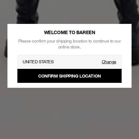
WELCOME TO BAREEN
Please confirm your shipping location to continue to our
online store.
UNITED STATES
Change
CONFIRM SHIPPING LOCATION