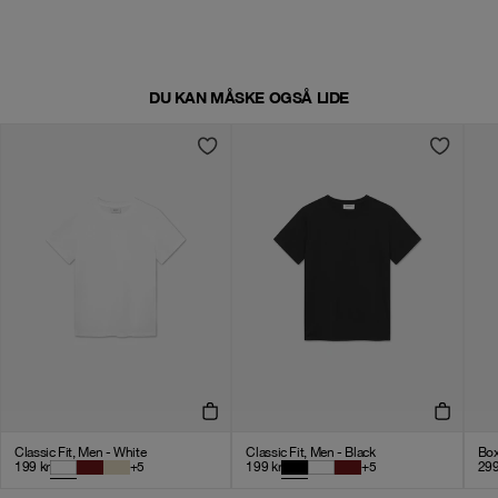
DU KAN MÅSKE OGSÅ LIDE
Classic Fit, Men - White
Classic Fit, Men - Black
Box
199
kr
+
5
199
kr
+
5
29