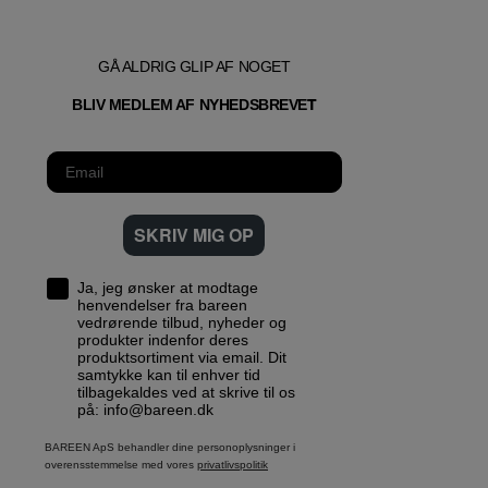
GÅ ALDRIG GLIP AF NOGET
T
BLIV MEDLEM AF NYHEDSBREVE
SKRIV MIG OP
Ja, jeg ønsker at modtage
henvendelser fra bareen
vedrørende tilbud, nyheder og
produkter indenfor deres
produktsortiment via email. Dit
samtykke kan til enhver tid
tilbagekaldes ved at skrive til os
på: info@bareen.dk
BAREEN ApS behandler dine personoplysninger i
overensstemmelse med vores
privatlivspolitik