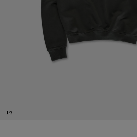
1
/
3