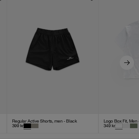
Regular Active Shorts, men - Black
Logo Box Fit, Men 
399
kr
349
kr