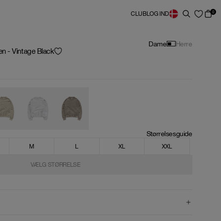
0
CLUB
LOG IND
Dame
Herre
 - Vintage Black
Størrelsesguide
M
L
XL
XXL
VÆLG STØRRELSE
VÆLG STØRRELSE