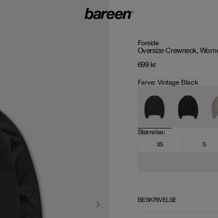
Forside
Oversize Crewneck, Women
699
kr
Farve
:
Vintage Black
Størrelse
: 
XS
S
BESKRIVELSE