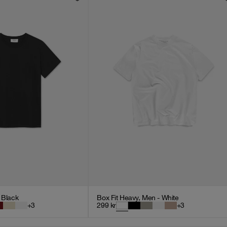
- Black
Box Fit Heavy, Men - White
+
3
299
kr
+
3