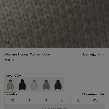
3
/
3
Oversize Hoodie, Women - Clay
Dame
Herre
799
kr
Farve
:
Clay
Størrelse
: 
Størrelsesguide
XS
S
M
L
XL
XXL