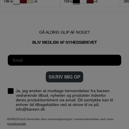
199
kr
+
5
199
kr
+
5
29
GÅ ALDRIG GLIP AF NOGET
T
BLIV MEDLEM AF NYHEDSBREVE
SKRIV MIG OP
Ja, jeg ønsker at modtage henvendelser fra bareen
vedrørende tilbud, nyheder og produkter indenfor
deres produktsortiment via email. Dit samtykke kan til
enhver tid tilbagekaldes ved at skrive til os på:
info@bareen.dk
BAREEN ApS behandler dine personoplysninger i overensstemmelse med vores
privatlivspolitik