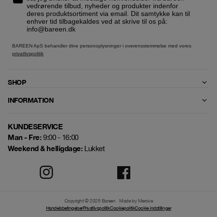
vedrørende tilbud, nyheder og produkter indenfor
deres produktsortiment via email. Dit samtykke kan til
enhver tid tilbagekaldes ved at skrive til os på:
info@bareen.dk
BAREEN ApS behandler dine personoplysninger i overensstemmelse med vores
privatlivspolitik
SHOP
INFORMATION
KUNDESERVICE
Man - Fre:
9:00 - 16:00
Weekend & helligdage:
Lukket
Copyright © 2025 Bareen
Made by Mercive
Handelsbetingelser
Privatlivspolitik
Cookiepolitik
Cookie indstillinger