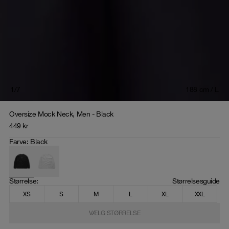
1
/
7
188 cm / L
Oversize Mock Neck, Men - Black
449
kr
Farve
:
Black
Størrelse
: 
Størrelsesguide
XS
S
M
L
XL
XXL
VÆLG STØRRELSE