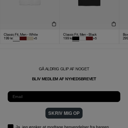
Classic Fit, Men - White
Classic Fit, Men - Black
Box
199
kr
+
5
199
kr
+
5
29
GÅ ALDRIG GLIP AF NOGET
T
BLIV MEDLEM AF NYHEDSBREVE
SKRIV MIG OP
Ja, jeg ønsker at modtage henvendelser fra bareen