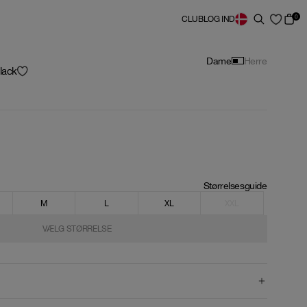
0
CLUB
LOG IND
Dame
Herre
lack
Størrelsesguide
M
L
XL
XXL
VÆLG STØRRELSE
VÆLG STØRRELSE