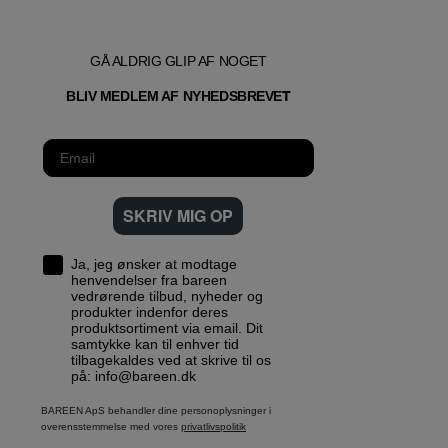
GÅ ALDRIG GLIP AF NOGET
T
BLIV MEDLEM AF NYHEDSBREVE
SKRIV MIG OP
Ja, jeg ønsker at modtage
henvendelser fra bareen
vedrørende tilbud, nyheder og
produkter indenfor deres
produktsortiment via email. Dit
samtykke kan til enhver tid
tilbagekaldes ved at skrive til os
på: info@bareen.dk
BAREEN ApS behandler dine personoplysninger i
overensstemmelse med vores
privatlivspolitik