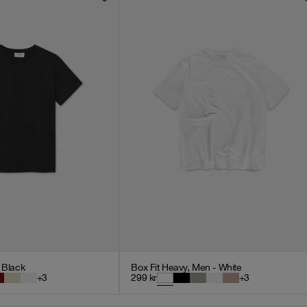
- Black
Box Fit Heavy, Men - White
+
3
299
kr
+
3