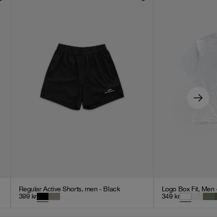
Regular Active Shorts, men - Black
Logo Box Fit, Men 
399
kr
349
kr