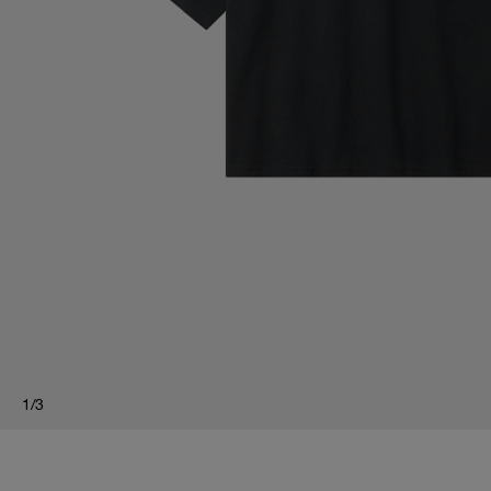
1
/
3