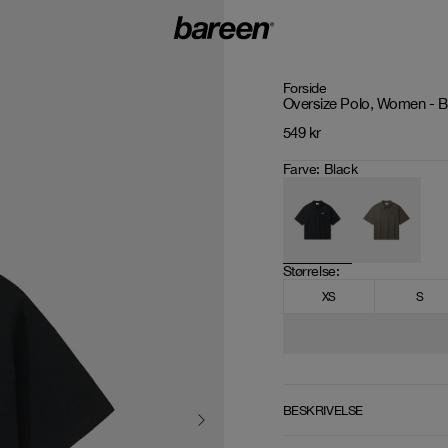
Forside
Oversize Polo, Women - B
549
kr
Farve
:
Black
Størrelse
: 
XS
S
BESKRIVELSE