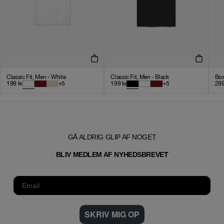
Classic Fit, Men - White
Classic Fit, Men - Black
Box
199
kr
+
5
199
kr
+
5
29
GÅ ALDRIG GLIP AF NOGET
T
BLIV MEDLEM AF NYHEDSBREVE
SKRIV MIG OP