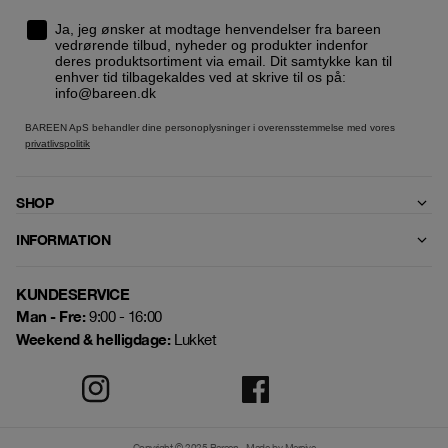
Ja, jeg ønsker at modtage henvendelser fra bareen
vedrørende tilbud, nyheder og produkter indenfor
deres produktsortiment via email. Dit samtykke kan til
enhver tid tilbagekaldes ved at skrive til os på:
info@bareen.dk
BAREEN ApS behandler dine personoplysninger i overensstemmelse med vores
privatlivspolitik
SHOP
INFORMATION
KUNDESERVICE
Man - Fre:
9:00 - 16:00
Weekend & helligdage:
Lukket
Copyright © 2025 Bareen
Made by Mercive