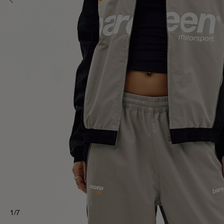
1
/
7