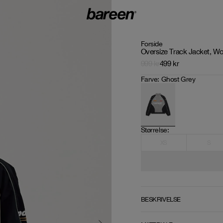
Forside
Oversize Track Jacket, W
999
kr
499
kr
Farve
:
Ghost Grey
Størrelse
: 
XS
S
BESKRIVELSE