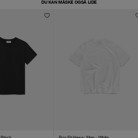
DU KAN MÅSKE OGSÅ LIDE
- Black
Box Fit Heavy, Men - White