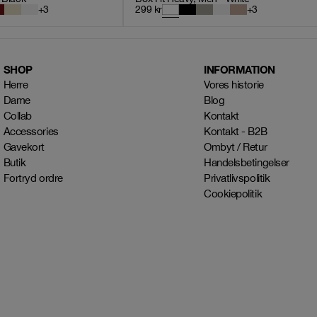
+
3
299
kr
+
3
SHOP
INFORMATION
Herre
Vores historie
Dame
Blog
Collab
Kontakt
Accessories
Kontakt - B2B
Gavekort
Ombyt / Retur
Butik
Handelsbetingelser
Fortryd ordre
Privatlivspolitik
Cookiepolitik