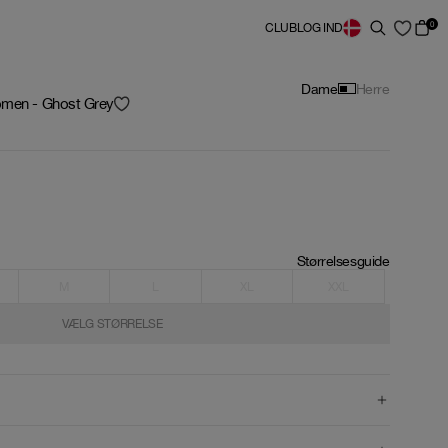
0
CLUB
LOG IND
Dame
Herre
omen - Ghost Grey
Størrelsesguide
M
L
XL
XXL
VÆLG STØRRELSE
VÆLG STØRRELSE