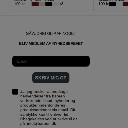
199
kr
+
3
199
kr
GÅ ALDRIG GLIP AF NOGET
T
BLIV MEDLEM AF NYHEDSBREVE
SKRIV MIG OP
Ja, jeg ønsker at modtage
henvendelser fra bareen
vedrørende tilbud, nyheder og
produkter indenfor deres
produktsortiment via email. Dit
samtykke kan til enhver tid
tilbagekaldes ved at skrive til os
på: info@bareen.dk