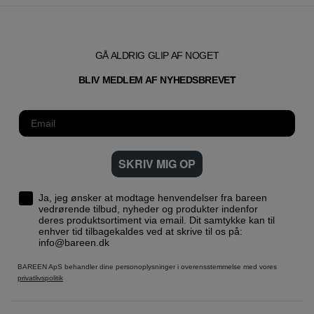
GÅ ALDRIG GLIP AF NOGET
T
BLIV MEDLEM AF NYHEDSBREVE
SKRIV MIG OP
Ja, jeg ønsker at modtage henvendelser fra bareen
vedrørende tilbud, nyheder og produkter indenfor
deres produktsortiment via email. Dit samtykke kan til
enhver tid tilbagekaldes ved at skrive til os på:
info@bareen.dk
BAREEN ApS behandler dine personoplysninger i overensstemmelse med vores
privatlivspolitik