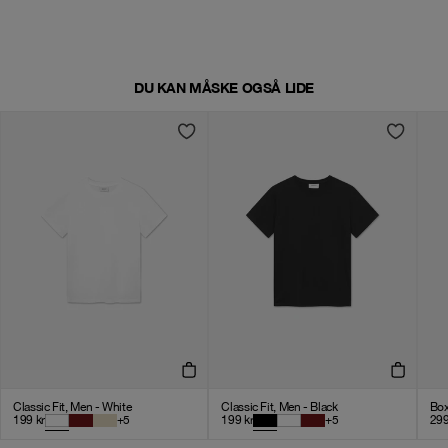
DU KAN MÅSKE OGSÅ LIDE
Classic Fit, Men - White
Classic Fit, Men - Black
Box
199
kr
+
5
199
kr
+
5
29