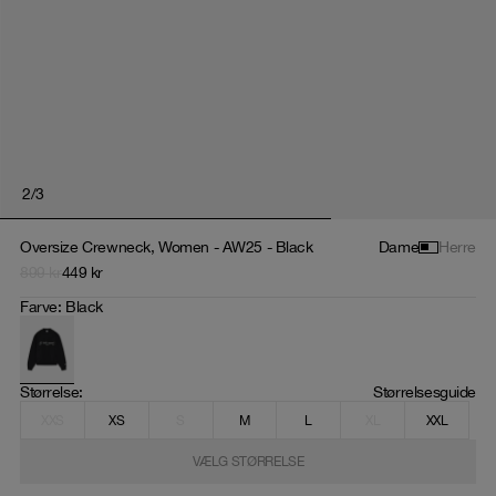
2
/
3
Oversize Crewneck, Women - AW25 - Black
Dame
Herre
899
kr
449
kr
Farve
:
Black
Størrelse
: 
Størrelsesguide
XXS
XS
S
M
L
XL
XXL
VÆLG STØRRELSE