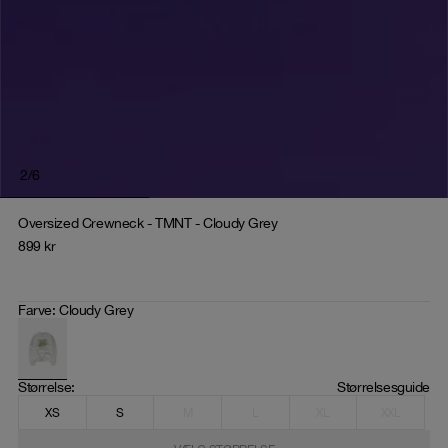
2
/
6
Oversized Crewneck - TMNT - Cloudy Grey
899
kr
Farve
:
Cloudy Grey
Størrelse
: 
Størrelsesguide
XS
S
M
L
XL
XXL