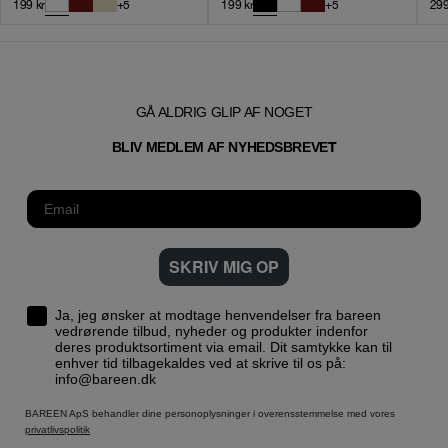
199
kr
+
5
199
kr
+
5
29
GÅ ALDRIG GLIP AF NOGET
T
BLIV MEDLEM AF NYHEDSBREVE
SKRIV MIG OP
Ja, jeg ønsker at modtage henvendelser fra bareen
vedrørende tilbud, nyheder og produkter indenfor
deres produktsortiment via email. Dit samtykke kan til
enhver tid tilbagekaldes ved at skrive til os på:
info@bareen.dk
BAREEN ApS behandler dine personoplysninger i overensstemmelse med vores
privatlivspolitik