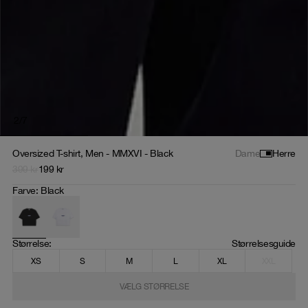
2
/
7
Oversized T-shirt, Men - MMXVI - Black
Dame
Herre
399
kr
199
kr
Farve
:
Black
Størrelse
: 
Størrelsesguide
XS
S
M
L
XL
XXL
VÆLG STØRRELSE