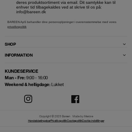
deres produktsortiment via email. Dit samtykke kan til
enhver tid tilbagekaldes ved at skrive til os på:
info@bareen.dk
BAREEN ApS behandler dine personoplysninger i overensstemmelse med vores
privatlivspolitik
SHOP
INFORMATION
KUNDESERVICE
Man - Fre:
9:00 - 16:00
Weekend & helligdage:
Lukket
Copyright © 2025 Bareen
Made by Mercive
Handelsbetingelser
Privatlivspolitik
Cookiepolitik
Cookie indstillinger