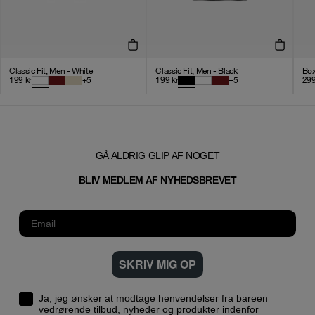
Classic Fit, Men - White
Classic Fit, Men - Black
Box
199
kr
+
5
199
kr
+
5
29
GÅ ALDRIG GLIP AF NOGET
T
BLIV MEDLEM AF NYHEDSBREVE
SKRIV MIG OP
Ja, jeg ønsker at modtage henvendelser fra bareen
vedrørende tilbud, nyheder og produkter indenfor