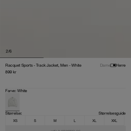
2
/
6
Racquet Sports - Track Jacket, Men - White
Dame
Herre
899
kr
Farve
:
White
Størrelse
: 
Størrelsesguide
XS
S
M
L
XL
XXL