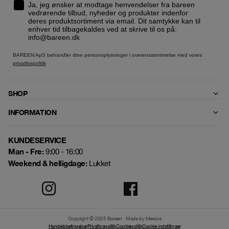
Ja, jeg ønsker at modtage henvendelser fra bareen
vedrørende tilbud, nyheder og produkter indenfor
deres produktsortiment via email. Dit samtykke kan til
enhver tid tilbagekaldes ved at skrive til os på:
info@bareen.dk
BAREEN ApS behandler dine personoplysninger i overensstemmelse med vores
privatlivspolitik
SHOP
INFORMATION
KUNDESERVICE
Man - Fre:
9:00 - 16:00
Weekend & helligdage:
Lukket
Copyright © 2025 Bareen
Made by Mercive
Handelsbetingelser
Privatlivspolitik
Cookiepolitik
Cookie indstillinger