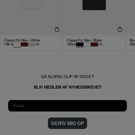
Classic Fit, Men - White
Classic Fit, Men - Black
Box
199
kr
+
5
199
kr
+
5
29
GÅ ALDRIG GLIP AF NOGET
T
BLIV MEDLEM AF NYHEDSBREVE
SKRIV MIG OP