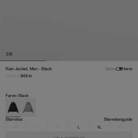
2
/
6
Rain Jacket, Men - Black
Dame
Herre
1.899
kr
949
kr
Farve
:
Black
Størrelse
: 
Størrelsesguide
XS
S
M
L
XL
XXL