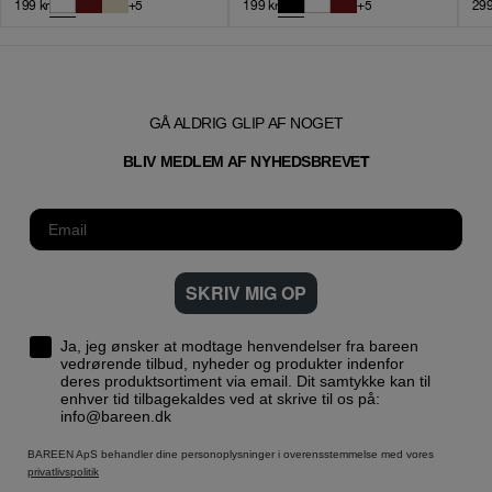
199
kr
+
5
199
kr
+
5
29
GÅ ALDRIG GLIP AF NOGET
T
BLIV MEDLEM AF NYHEDSBREVE
SKRIV MIG OP
Ja, jeg ønsker at modtage henvendelser fra bareen
vedrørende tilbud, nyheder og produkter indenfor
deres produktsortiment via email. Dit samtykke kan til
enhver tid tilbagekaldes ved at skrive til os på:
info@bareen.dk
BAREEN ApS behandler dine personoplysninger i overensstemmelse med vores
privatlivspolitik