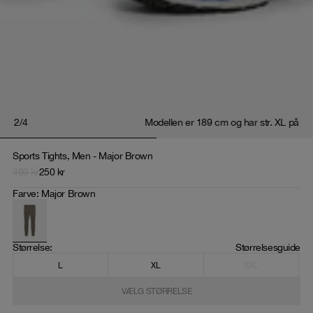
2
/
4
Modellen er 189 cm og har str. XL på
Sports Tights, Men - Major Brown
499
kr
250
kr
Farve
:
Major Brown
Størrelse
: 
Størrelsesguide
L
XL
XXL
VÆLG STØRRELSE