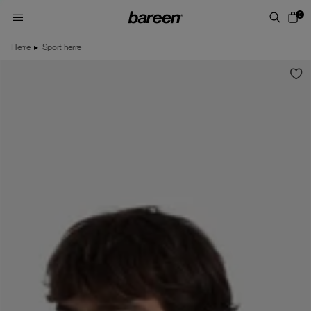
Skip to content
0
Herre
▸
Sport herre