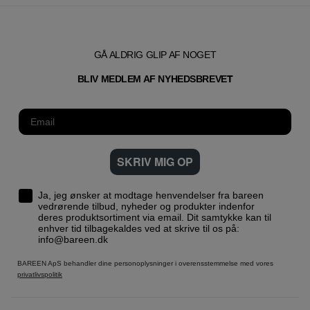
GÅ ALDRIG GLIP AF NOGET
T
BLIV MEDLEM AF NYHEDSBREVE
SKRIV MIG OP
Ja, jeg ønsker at modtage henvendelser fra bareen
vedrørende tilbud, nyheder og produkter indenfor
deres produktsortiment via email. Dit samtykke kan til
enhver tid tilbagekaldes ved at skrive til os på:
info@bareen.dk
BAREEN ApS behandler dine personoplysninger i overensstemmelse med vores
privatlivspolitik