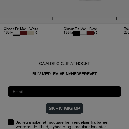
Classic Fit, Men - White
Classic Fit, Men - Black
Box
199
kr
+
5
199
kr
+
5
29
GÅ ALDRIG GLIP AF NOGET
T
BLIV MEDLEM AF NYHEDSBREVE
SKRIV MIG OP
Ja, jeg ønsker at modtage henvendelser fra bareen
vedrørende tilbud, nyheder og produkter indenfor