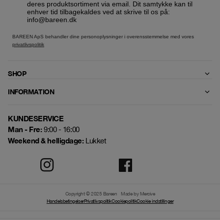
deres produktsortiment via email. Dit samtykke kan til
enhver tid tilbagekaldes ved at skrive til os på:
info@bareen.dk
BAREEN ApS behandler dine personoplysninger i overensstemmelse med vores
privatlivspolitik
SHOP
INFORMATION
KUNDESERVICE
Man - Fre:
9:00 - 16:00
Weekend & helligdage:
Lukket
Copyright © 2025 Bareen
Made by Mercive
Handelsbetingelser
Privatlivspolitik
Cookiepolitik
Cookie indstillinger