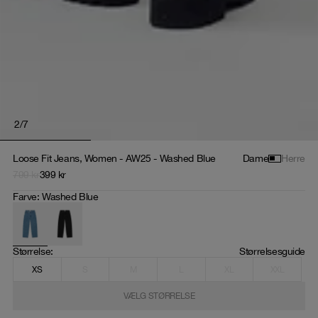
2
/
7
Loose Fit Jeans, Women - AW25 - Washed Blue
Dame
Herre
799
kr
399
kr
Farve
:
Washed Blue
Størrelse
: 
Størrelsesguide
XS
S
M
L
XL
XXL
VÆLG STØRRELSE