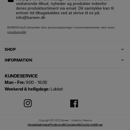
vedrørende tilbud, nyheder og produkter indenfor
deres produktsortiment via email. Dit samtykke kan til
enhver tid tilbagekaldes ved at skrive til os på:
info@bareen.dk
BAREEN ApS behandler dine personoplysninger i overensstemmelse med vores
privatlivspolitik
SHOP
INFORMATION
KUNDESERVICE
Man - Fre:
9:00 - 16:00
Weekend & helligdage:
Lukket
Copyright © 2025 Bareen
Made by Mercive
Handelsbetingelser
Privatlivspolitik
Cookiepolitik
Cookie indstillinger