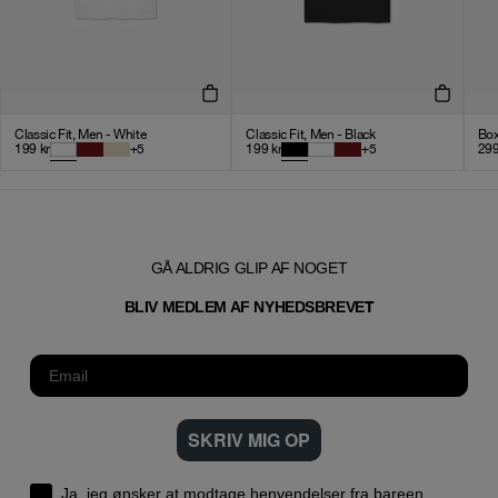
Classic Fit, Men - White
Classic Fit, Men - Black
Box
199
kr
+
5
199
kr
+
5
29
GÅ ALDRIG GLIP AF NOGET
T
BLIV MEDLEM AF NYHEDSBREVE
SKRIV MIG OP
Ja, jeg ønsker at modtage henvendelser fra bareen