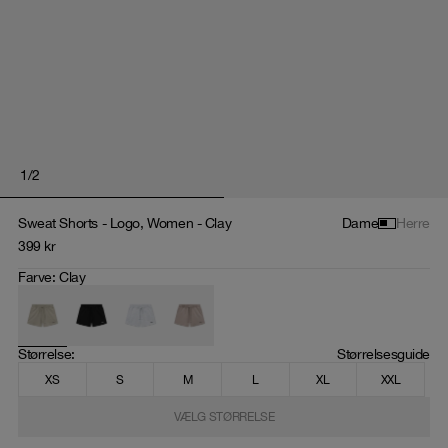
1
/
2
Sweat Shorts - Logo, Women - Clay
Dame
Herre
399
kr
Farve
:
Clay
Størrelse
: 
Størrelsesguide
XS
S
M
L
XL
XXL
VÆLG STØRRELSE