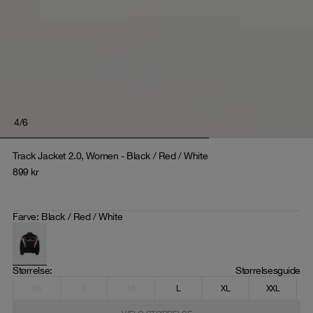
4
/
6
Track Jacket 2.0, Women - Black / Red / White
899
kr
Farve
:
Black / Red / White
Størrelse
: 
Størrelsesguide
XS
S
M
L
XL
XXL