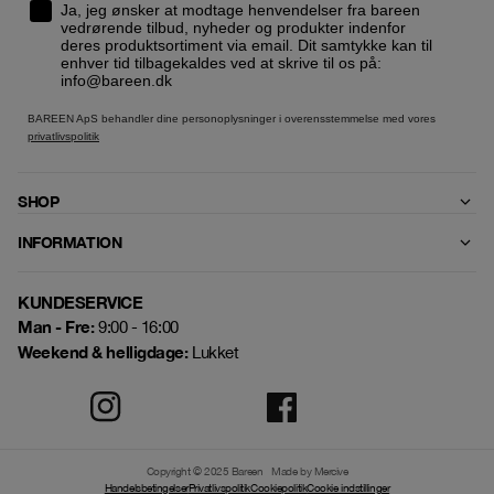
Ja, jeg ønsker at modtage henvendelser fra bareen
vedrørende tilbud, nyheder og produkter indenfor
deres produktsortiment via email. Dit samtykke kan til
enhver tid tilbagekaldes ved at skrive til os på:
info@bareen.dk
BAREEN ApS behandler dine personoplysninger i overensstemmelse med vores
privatlivspolitik
SHOP
INFORMATION
KUNDESERVICE
Man - Fre:
9:00 - 16:00
Weekend & helligdage:
Lukket
Copyright © 2025 Bareen
Made by Mercive
Handelsbetingelser
Privatlivspolitik
Cookiepolitik
Cookie indstillinger