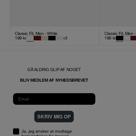
Classic Fit, Men - White
Classic Fit, Men 
199
kr
+
3
199
kr
GÅ ALDRIG GLIP AF NOGET
T
BLIV MEDLEM AF NYHEDSBREVE
SKRIV MIG OP
Ja, jeg ønsker at modtage