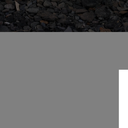
1
/
6