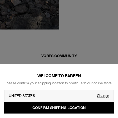
165 cm / S
VORES COMMUNITY
WELCOME TO BAREEN
Please confirm your shipping location to continue to our online store.
UNITED STATES
Change
CONFIRM SHIPPING LOCATION