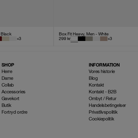
- Black
Box Fit Heavy, Men - White
+
3
299
kr
+
3
SHOP
INFORMATION
Herre
Vores historie
Dame
Blog
Collab
Kontakt
Accessories
Kontakt - B2B
Gavekort
Ombyt / Retur
Butik
Handelsbetingelser
Fortryd ordre
Privatlivspolitik
Cookiepolitik