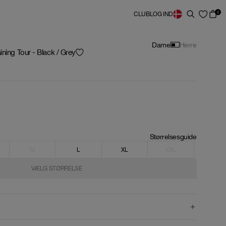
0
CLUB
LOG IND
Dame
Herre
ning Tour - Black / Grey
Størrelsesguide
M
L
XL
XXL
VÆLG STØRRELSE
VÆLG STØRRELSE