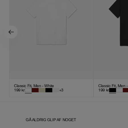
Classic Fit, Men - White
Classic Fit, Men 
199
kr
+
3
199
kr
GÅ ALDRIG GLIP AF NOGET