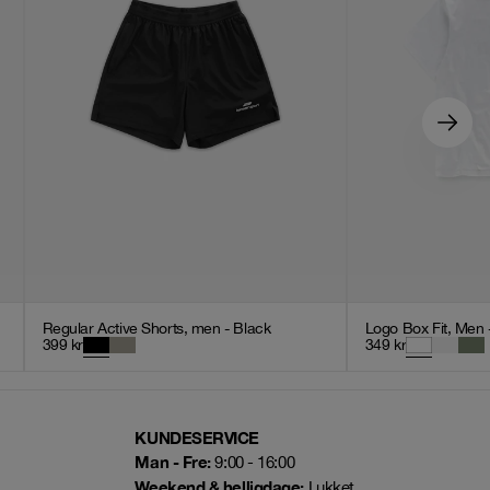
Regular Active Shorts, men - Black
Logo Box Fit, Men 
399
kr
349
kr
KUNDESERVICE
Man - Fre:
9:00 - 16:00
Weekend & helligdage:
Lukket