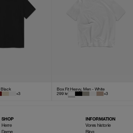
- Black
Box Fit Heavy, Men - White
+
3
299
kr
+
3
SHOP
INFORMATION
Herre
Vores historie
Dame
Blog