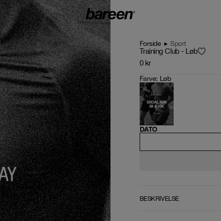
Forside
▸
Sport
Training Club - Løb
0
kr
Farve
:
Løb
DATO
BESKRIVELSE