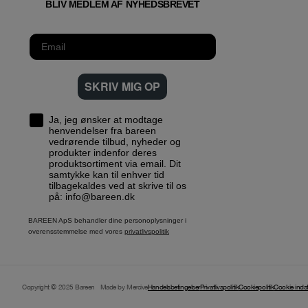
T
BLIV MEDLEM AF NYHEDSBREVE
SKRIV MIG OP
Ja, jeg ønsker at modtage
henvendelser fra bareen
vedrørende tilbud, nyheder og
produkter indenfor deres
produktsortiment via email. Dit
samtykke kan til enhver tid
tilbagekaldes ved at skrive til os
på: info@bareen.dk
BAREEN ApS behandler dine personoplysninger i
overensstemmelse med vores
privatlivspolitik
Copyright © 2025 Bareen
Made by Mercive
Handelsbetingelser
Privatlivspolitik
Cookiepolitik
Cookie indsti