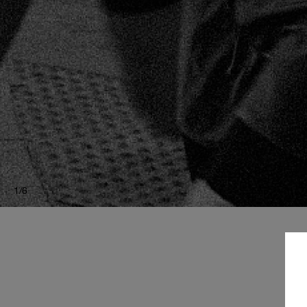
1
/
6