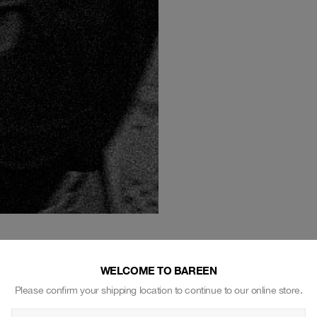
WELCOME TO BAREEN
VORES COMMUNITY
Please confirm your shipping location to continue to our online store.