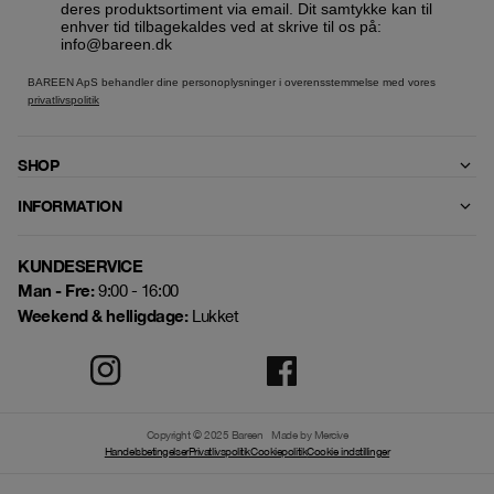
deres produktsortiment via email. Dit samtykke kan til
enhver tid tilbagekaldes ved at skrive til os på:
info@bareen.dk
BAREEN ApS behandler dine personoplysninger i overensstemmelse med vores
privatlivspolitik
SHOP
INFORMATION
KUNDESERVICE
Man - Fre:
9:00 - 16:00
Weekend & helligdage:
Lukket
Copyright © 2025 Bareen
Made by Mercive
Handelsbetingelser
Privatlivspolitik
Cookiepolitik
Cookie indstillinger