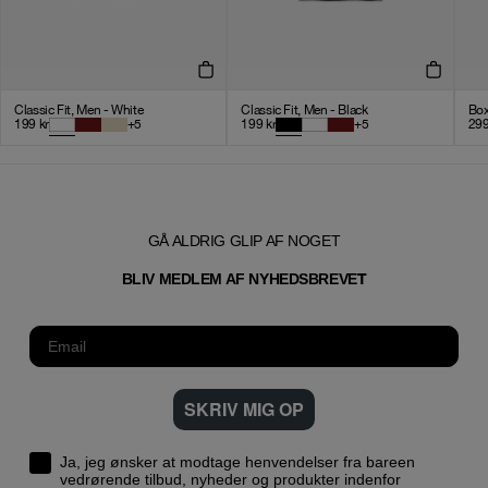
Classic Fit, Men - White
Classic Fit, Men - Black
Box
199
kr
+
5
199
kr
+
5
29
GÅ ALDRIG GLIP AF NOGET
T
BLIV MEDLEM AF NYHEDSBREVE
SKRIV MIG OP
Ja, jeg ønsker at modtage henvendelser fra bareen
vedrørende tilbud, nyheder og produkter indenfor