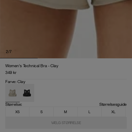
2
/
7
Women's Technical Bra - Clay
349
kr
Farve
:
Clay
Størrelse
: 
Størrelsesguide
XS
S
M
L
XL
VÆLG STØRRELSE