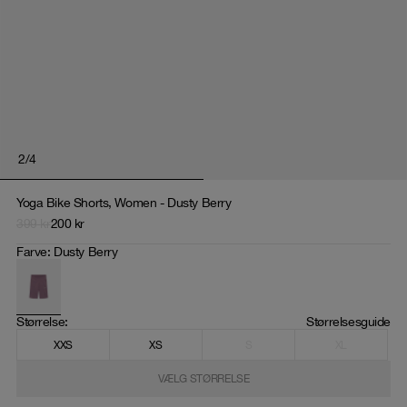
2
/
4
Yoga Bike Shorts, Women - Dusty Berry
399
kr
200
kr
Farve
:
Dusty Berry
Størrelse
: 
Størrelsesguide
XXS
XS
S
XL
VÆLG STØRRELSE