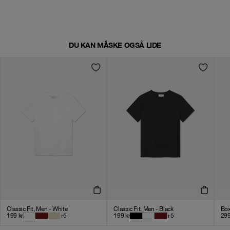
DU KAN MÅSKE OGSÅ LIDE
Classic Fit, Men - White
Classic Fit, Men - Black
Box
199
kr
+
5
199
kr
+
5
29