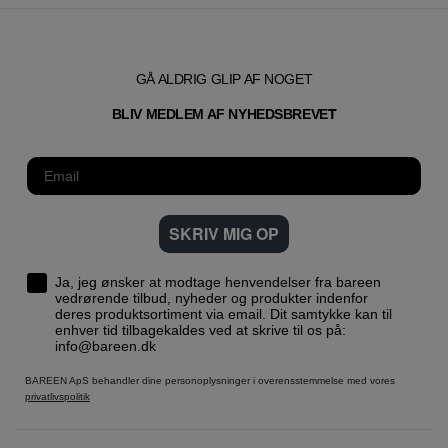
GÅ ALDRIG GLIP AF NOGET
T
BLIV MEDLEM AF NYHEDSBREVE
SKRIV MIG OP
Ja, jeg ønsker at modtage henvendelser fra bareen
vedrørende tilbud, nyheder og produkter indenfor
deres produktsortiment via email. Dit samtykke kan til
enhver tid tilbagekaldes ved at skrive til os på:
info@bareen.dk
BAREEN ApS behandler dine personoplysninger i overensstemmelse med vores
privatlivspolitik