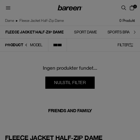
Skip to content
0
Dame
▸
Fleece Jacket Half-Zip Dame
0
Produkt
FLEECE JACKET HALF-ZIP DAME
SPORT DAME
SPORTS BRA
PRODUCT
MODEL
FILTER
Ingen produkter fundet...
NULSTIL FILTER
FRIENDS AND FAMILY
FLEECE JACKET HALF-ZIP DAME