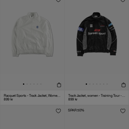
Racquet Sports - Track Jacket, Women - White
Track Jacket, women - Training Tour - Black / Grey
899
kr
899
kr
SPAR 50%