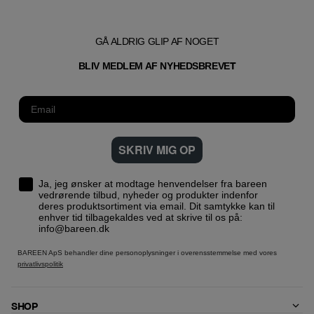
GÅ ALDRIG GLIP AF NOGET
T
BLIV MEDLEM AF NYHEDSBREVE
SKRIV MIG OP
Ja, jeg ønsker at modtage henvendelser fra bareen
vedrørende tilbud, nyheder og produkter indenfor
deres produktsortiment via email. Dit samtykke kan til
enhver tid tilbagekaldes ved at skrive til os på:
info@bareen.dk
BAREEN ApS behandler dine personoplysninger i overensstemmelse med vores
privatlivspolitik
SHOP