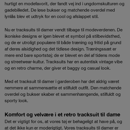
hurtigt en modefavorit, der fandt vej ind i ungdomskulturen og
gadebilledet. De løse bukser og matchende overdel med
lynlås blev et udtryk for en cool og afslappet stil.
Nu er tracksuits til damer vendt tilbage til modeverdenen. De
ikoniske designs er igen blevet et symbol på stilbevidsthed,
og de er utroligt populære til både træning og fritid på grund
af deres alsidighed og det tidløse design. Træningssæt er
mere end bare sportstøj; de er blevet en del af tidens mode
og streetwear-kultur. Tracksuits har en autentisk vintage vibe
og en retro charme, der giver et baggy og casual look.
Med et tracksuit til damer i garderoben har det aldrig været
nemmere at sammensætte et stilfuldt outfit. Den matchende
overdel og bukser skaber et sammenhængende, stilfuldt og
sporty look.
Komfort og velvære i et retro tracksuit til dame
Det er vigtigt for os, at vores tøj er behageligt at have på, og
at det ikke kun er moderigtigt. Vores tracksuits til damer er