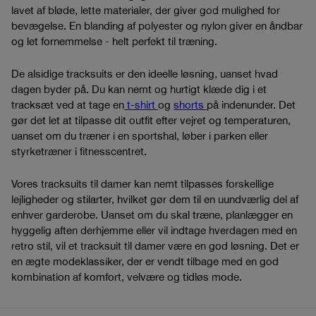
lavet af bløde, lette materialer, der giver god mulighed for
bevægelse. En blanding af polyester og nylon giver en åndbar
og let fornemmelse - helt perfekt til træning.
De alsidige tracksuits er den ideelle løsning, uanset hvad
dagen byder på. Du kan nemt og hurtigt klæde dig i et
tracksæt ved at tage en
t-shirt
og
shorts
på indenunder. Det
gør det let at tilpasse dit outfit efter vejret og temperaturen,
uanset om du træner i en sportshal, løber i parken eller
styrketræner i fitnesscentret.
Vores tracksuits til damer kan nemt tilpasses forskellige
lejligheder og stilarter, hvilket gør dem til en uundværlig del af
enhver garderobe. Uanset om du skal træne, planlægger en
hyggelig aften derhjemme eller vil indtage hverdagen med en
retro stil, vil et tracksuit til damer være en god løsning. Det er
en ægte modeklassiker, der er vendt tilbage med en god
kombination af komfort, velvære og tidløs mode.