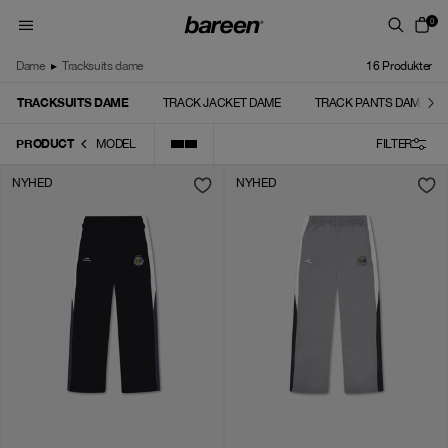
Skip to content
0
Dame
▸
Tracksuits dame
16
Produkter
TRACKSUITS DAME
TRACK JACKET DAME
TRACK PANTS DAME
PRODUCT
MODEL
FILTER
NYHED
NYHED