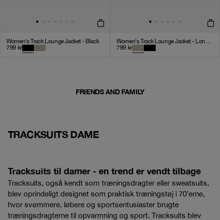
Women's Track Lounge Jacket - Black
Women's Track Lounge Jacket - London Fog
799
kr
799
kr
FRIENDS AND FAMILY
TRACKSUITS DAME
Tracksuits til damer - en trend er vendt tilbage
Tracksuits, også kendt som træningsdragter eller sweatsuits,
blev oprindeligt designet som praktisk træningstøj i 70’erne,
hvor svømmere, løbere og sportsentusiaster brugte
træningsdragterne til opvarmning og sport. Tracksuits blev