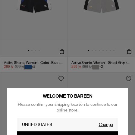
Active Shorts, Women - Cobalt Blue / Black / White
Active Shorts, Women - Ghost Grey / Black / White
299
kr
599
kr
+
2
299
kr
599
kr
+
2
WELCOME TO BAREEN
Please confirm your shipping location to continue to our
online store.
UNITED STATES
Change