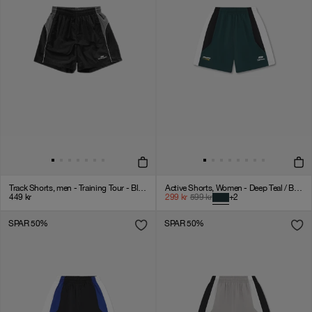
Track Shorts, men - Training Tour - Black
Active Shorts, Women - Deep Teal / Black / White
449
kr
299
kr
599
kr
+
2
SPAR 50%
SPAR 50%