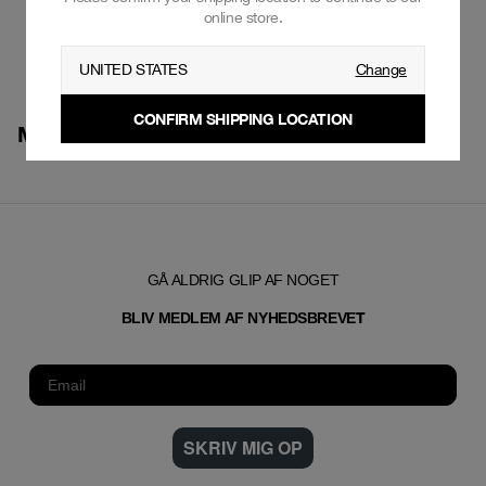
online store.
FRIENDS AND FAMILY
UNITED STATES
Change
CONFIRM SHIPPING LOCATION
MESH SHORTS
GÅ ALDRIG GLIP AF NOGET
T
BLIV MEDLEM AF NYHEDSBREVE
SKRIV MIG OP