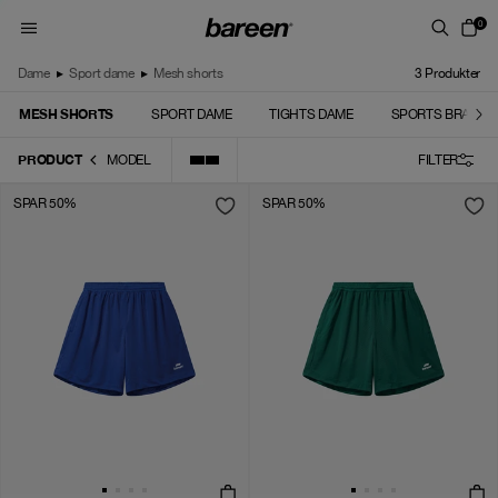
Skip to content
0
Dame
▸
Sport dame
▸
Mesh shorts
3
Produkter
MESH SHORTS
SPORT DAME
TIGHTS DAME
SPORTS BRA
PRODUCT
MODEL
FILTER
SPAR 50%
SPAR 50%