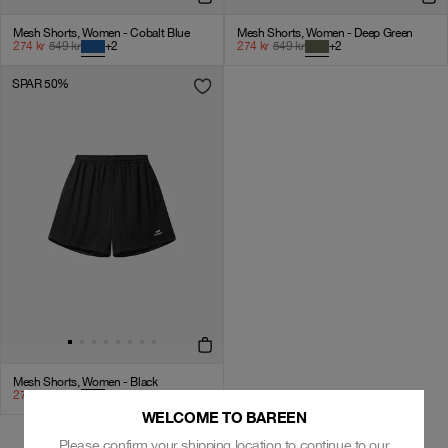
Mesh Shorts, Women - Cobalt Blue
Mesh Shorts, Women - Deep Green
274
kr
549
kr
+
2
274
kr
549
kr
+
2
SPAR 50%
Mesh Shorts, Women - Black
274
kr
549
kr
+
2
WELCOME TO BAREEN
Please confirm your shipping location to continue to our