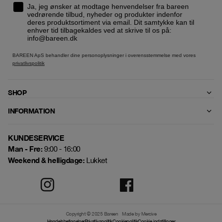
Ja, jeg ønsker at modtage henvendelser fra bareen
vedrørende tilbud, nyheder og produkter indenfor
deres produktsortiment via email. Dit samtykke kan til
enhver tid tilbagekaldes ved at skrive til os på:
info@bareen.dk
BAREEN ApS behandler dine personoplysninger i overensstemmelse med vores
privatlivspolitik
SHOP
INFORMATION
KUNDESERVICE
Man - Fre:
9:00 - 16:00
Weekend & helligdage:
Lukket
Copyright © 2025 Bareen
Made by Mercive
Handelsbetingelser
Privatlivspolitik
Cookiepolitik
Cookie indstillinger