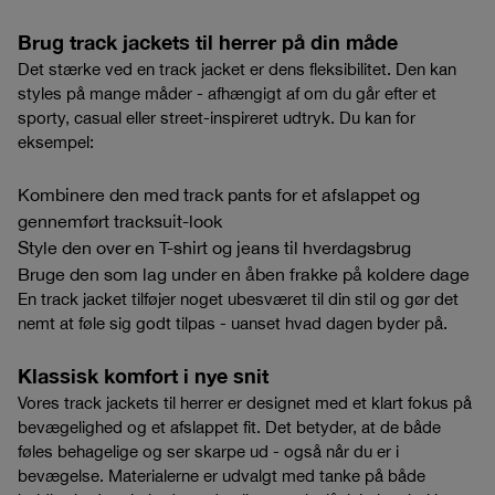
Brug track jackets til herrer på din måde
Det stærke ved en track jacket er dens fleksibilitet. Den kan
styles på mange måder - afhængigt af om du går efter et
sporty, casual eller street-inspireret udtryk. Du kan for
eksempel:
Kombinere den med
track pants
for et afslappet og
gennemført tracksuit-look
Style den over en
T-shirt
og jeans til hverdagsbrug
Bruge den som lag under en åben frakke på koldere dage
En track jacket tilføjer noget ubesværet til din stil og gør det
nemt at føle sig godt tilpas - uanset hvad dagen byder på.
Klassisk komfort i nye snit
Vores track jackets til herrer er designet med et klart fokus på
bevægelighed og et afslappet fit. Det betyder, at de både
føles behagelige og ser skarpe ud - også når du er i
bevægelse. Materialerne er udvalgt med tanke på både