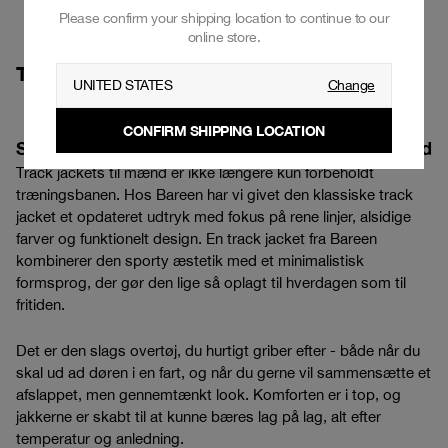
Please confirm your shipping location to continue to our
online store.
TRACK JACKET HERRE
UNITED STATES
Change
CONFIRM SHIPPING LOCATION
Sporty track jackets med stilrent udtryk til mænd
Track jackets til mænd er ikke længere kun forbeholdt
træningsbanen. Hos Bareen har vi givet den klassiske track
jacket et opdateret udtryk med fokus på rene linjer, alsidige
farver og funktionelt design. En track jacket fra Bareen
kombinerer den sporty æstetik med et minimalistisk
formsprog, der gør den lige så oplagt til hverdagen som til
fritiden.
Det er den slags overtøj, du hurtigt griber efter - både når du
skal ud ad døren i en fart, og når du gerne vil sammensætte et
afslappet, men gennemtænkt look. Komforten er i top, og
jakkerne er skabt til at kunne bæres lag på lag, alt efter
temperatur og anledning.