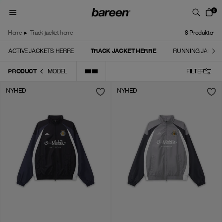
Skip to content
0
Herre
▸
Track jacket herre
8
Produkter
TRACK JACKET HERRE
ACTIVE JACKETS HERRE
RUNNING JACKE
PRODUCT
MODEL
FILTER
NYHED
NYHED