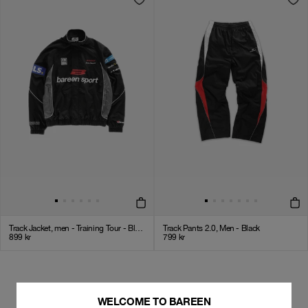
Track Jacket, men - Training Tour - Black / Grey
Track Pants 2.0, Men - Black
899
kr
799
kr
FRIENDS AND FAMILY
WELCOME TO BAREEN