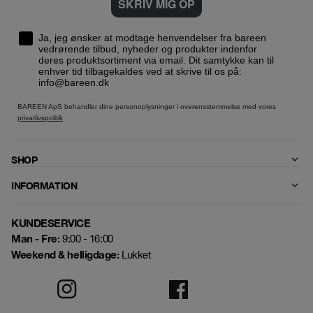
SKRIV MIG OP
Ja, jeg ønsker at modtage henvendelser fra bareen
vedrørende tilbud, nyheder og produkter indenfor
deres produktsortiment via email. Dit samtykke kan til
enhver tid tilbagekaldes ved at skrive til os på:
info@bareen.dk
BAREEN ApS behandler dine personoplysninger i overensstemmelse med vores
privatlivspolitik
SHOP
INFORMATION
KUNDESERVICE
Man - Fre:
9:00 - 16:00
Weekend & helligdage:
Lukket