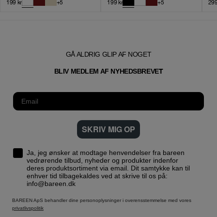
199
kr
+
5
199
kr
+
5
29
GÅ ALDRIG GLIP AF NOGET
T
BLIV MEDLEM AF NYHEDSBREVE
SKRIV MIG OP
Ja, jeg ønsker at modtage henvendelser fra bareen
vedrørende tilbud, nyheder og produkter indenfor
deres produktsortiment via email. Dit samtykke kan til
enhver tid tilbagekaldes ved at skrive til os på:
info@bareen.dk
BAREEN ApS behandler dine personoplysninger i overensstemmelse med vores
privatlivspolitik