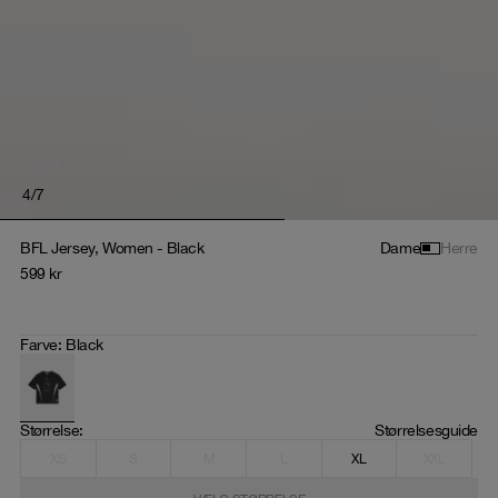
4
/
7
BFL Jersey, Women - Black
Dame
Herre
599
kr
Farve
:
Black
Størrelse
: 
Størrelsesguide
XS
S
M
L
XL
XXL