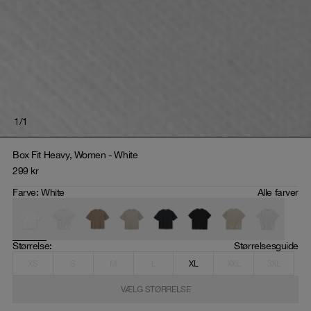
1
/
1
Box Fit Heavy, Women - White
299
kr
Farve
:
White
Alle farver
Størrelse
: 
Størrelsesguide
XS
S
M
L
XL
XXL
3XL
VÆLG STØRRELSE