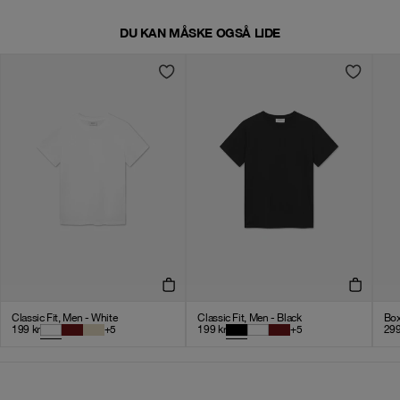
DU KAN MÅSKE OGSÅ LIDE
Classic Fit, Men - White
Classic Fit, Men - Black
Box
199
kr
+
5
199
kr
+
5
29