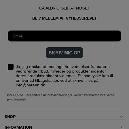
GÅ ALDRIG GLIP AF NOGET
T
BLIV MEDLEM AF NYHEDSBREVE
SKRIV MIG OP
Ja, jeg ønsker at modtage henvendelser fra bareen
vedrørende tilbud, nyheder og produkter indenfor
deres produktsortiment via email. Dit samtykke kan til
enhver tid tilbagekaldes ved at skrive til os på:
info@bareen.dk
BAREEN ApS behandler dine personoplysninger i overensstemmelse med vores
privatlivspolitik
SHOP
INFORMATION