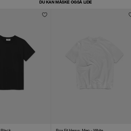
DU KAN MÅSKE OGSÅ LIDE
- Black
Box Fit Heavy, Men - White