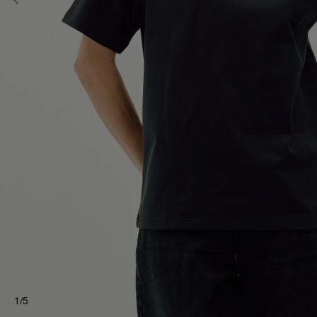
1
/
5