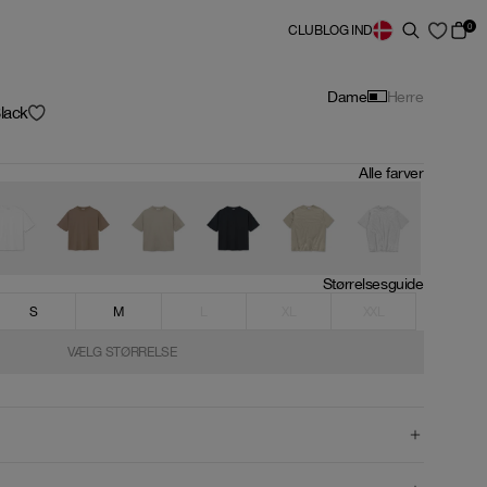
0
CLUB
LOG IND
Dame
Herre
lack
Alle farver
Størrelsesguide
S
M
L
XL
XXL
VÆLG STØRRELSE
VÆLG STØRRELSE