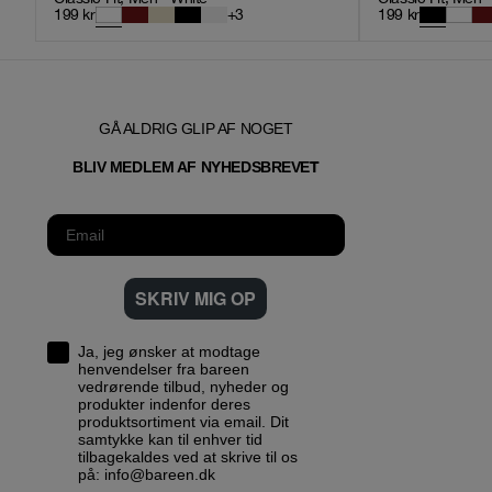
199
kr
+
3
199
kr
GÅ ALDRIG GLIP AF NOGET
T
BLIV MEDLEM AF NYHEDSBREVE
SKRIV MIG OP
Ja, jeg ønsker at modtage
henvendelser fra bareen
vedrørende tilbud, nyheder og
produkter indenfor deres
produktsortiment via email. Dit
samtykke kan til enhver tid
tilbagekaldes ved at skrive til os
på: info@bareen.dk