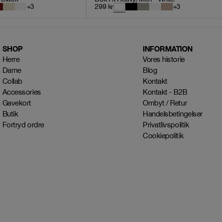
+
3
299
kr
+
3
SHOP
INFORMATION
Herre
Vores historie
Dame
Blog
Collab
Kontakt
Accessories
Kontakt - B2B
Gavekort
Ombyt / Retur
Butik
Handelsbetingelser
Fortryd ordre
Privatlivspolitik
Cookiepolitik