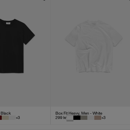
- Black
Box Fit Heavy, Men - White
+
3
299
kr
+
3