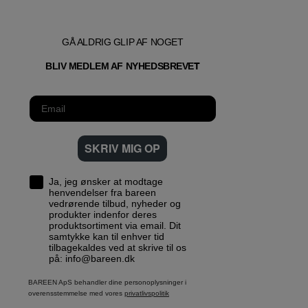
GÅ ALDRIG GLIP AF NOGET
T
BLIV MEDLEM AF NYHEDSBREVE
SKRIV MIG OP
Ja, jeg ønsker at modtage
henvendelser fra bareen
vedrørende tilbud, nyheder og
produkter indenfor deres
produktsortiment via email. Dit
samtykke kan til enhver tid
tilbagekaldes ved at skrive til os
på: info@bareen.dk
BAREEN ApS behandler dine personoplysninger i
overensstemmelse med vores
privatlivspolitik