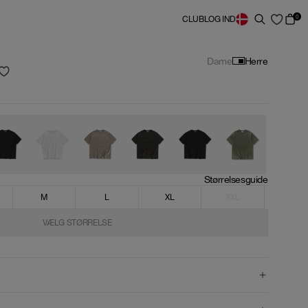
0
CLUB
LOG IND
Dame
Herre
Størrelsesguide
M
L
XL
XXL
VÆLG STØRRELSE
VÆLG STØRRELSE