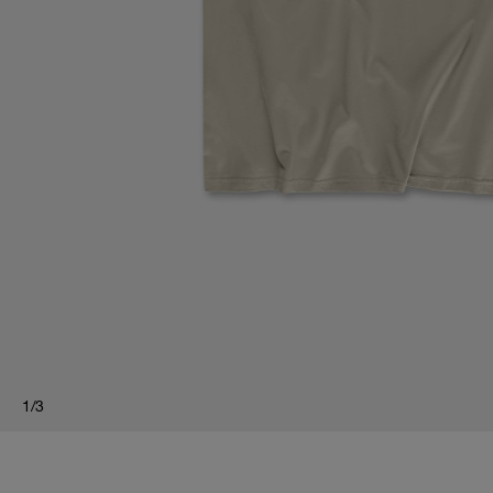
1
/
3