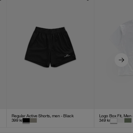
Regular Active Shorts, men - Black
Logo Box Fit, Men 
399
kr
349
kr