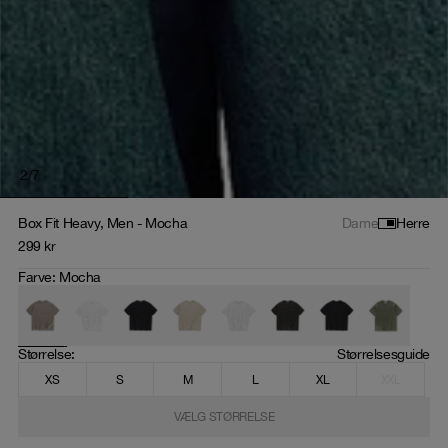
2
/
7
Box Fit Heavy, Men - Mocha
Dame
Herre
299
kr
Farve
:
Mocha
Størrelse
: 
Størrelsesguide
XS
S
M
L
XL
XXL
VÆLG STØRRELSE