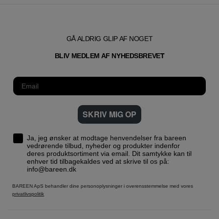
GÅ ALDRIG GLIP AF NOGET
T
BLIV MEDLEM AF NYHEDSBREVE
SKRIV MIG OP
Ja, jeg ønsker at modtage henvendelser fra bareen
vedrørende tilbud, nyheder og produkter indenfor
deres produktsortiment via email. Dit samtykke kan til
enhver tid tilbagekaldes ved at skrive til os på:
info@bareen.dk
BAREEN ApS behandler dine personoplysninger i overensstemmelse med vores
privatlivspolitik