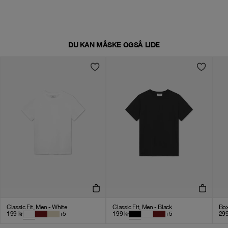
DU KAN MÅSKE OGSÅ LIDE
Classic Fit, Men - White
Classic Fit, Men - Black
Box
199
kr
+
5
199
kr
+
5
29