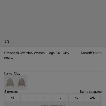
2
/
2
Crewneck Oversize, Women - Logo 2.0 - Clay
Dame
Herre
899
kr
Farve
:
Clay
Størrelse
: 
Størrelsesguide
XS
S
M
L
XL
2XL