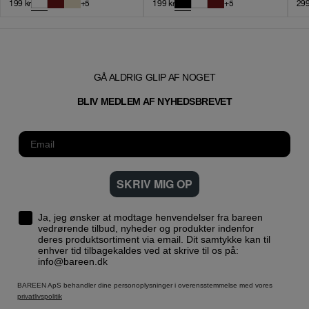
199
kr
+
5
199
kr
+
5
29
GÅ ALDRIG GLIP AF NOGET
T
BLIV MEDLEM AF NYHEDSBREVE
SKRIV MIG OP
Ja, jeg ønsker at modtage henvendelser fra bareen
vedrørende tilbud, nyheder og produkter indenfor
deres produktsortiment via email. Dit samtykke kan til
enhver tid tilbagekaldes ved at skrive til os på:
info@bareen.dk
BAREEN ApS behandler dine personoplysninger i overensstemmelse med vores
privatlivspolitik