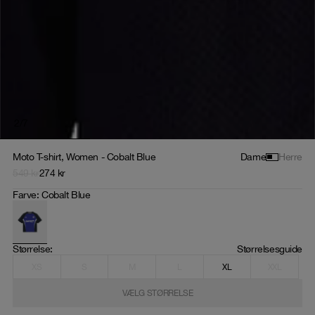
2
/
7
Moto T-shirt, Women - Cobalt Blue
Dame
Herre
549
kr
274
kr
Farve
:
Cobalt Blue
Størrelse
: 
Størrelsesguide
XS
S
M
L
XL
XXL
VÆLG STØRRELSE