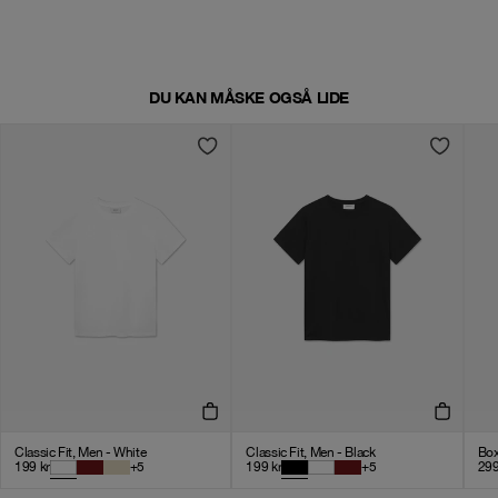
DU KAN MÅSKE OGSÅ LIDE
Classic Fit, Men - White
Classic Fit, Men - Black
Box
199
kr
+
5
199
kr
+
5
29