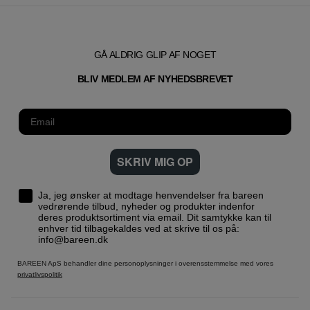
GÅ ALDRIG GLIP AF NOGET
T
BLIV MEDLEM AF NYHEDSBREVE
SKRIV MIG OP
Ja, jeg ønsker at modtage henvendelser fra bareen
vedrørende tilbud, nyheder og produkter indenfor
deres produktsortiment via email. Dit samtykke kan til
enhver tid tilbagekaldes ved at skrive til os på:
info@bareen.dk
BAREEN ApS behandler dine personoplysninger i overensstemmelse med vores
privatlivspolitik