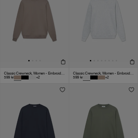
Classic Crewneck, Women - Embroidered Logo - Mocha
Classic Crewneck, Women - Embroidered Logo - Cloudy Grey
599
kr
+
2
599
kr
+
2