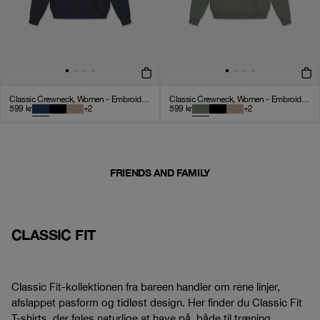
Classic Crewneck, Women - Embroidered Logo - Navy Blue
Classic Crewneck, Women - Embroidered Logo - Olive Green
599
kr
+
2
599
kr
+
2
FRIENDS AND FAMILY
CLASSIC FIT
Classic Fit-kollektionen fra bareen handler om rene linjer,
afslappet pasform og tidløst design. Her finder du Classic Fit
T-shirts, der føles naturlige at have på, både til træning,