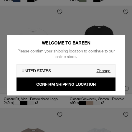
249
kr
+
3
249
kr
+
3
WELCOME TO BAREEN
Please confirm your shipping location to continue to our
online store.
UNITED STATES
Change
CONFIRM SHIPPING LOCATION
Classic Fit, Men - Embroidered Logo - White
Classic Crewneck, Women - Embroidered Logo - Black
249
kr
+
3
599
kr
+
2