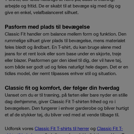
arbejde og fritid. De er skabt til at bevæge sig med dig og
give en enkel, velafbalanceret silhuet.
Pasform med plads til bevægelse
Classic Fit handler om balance mellem form og funktion. Den
rummelige silhuet giver plads til bevægelse, mens materialet
føles blødt og åndbart. En T-shirt, du kan bruge alene med
jeans for et rent look eller som base under en skjorte, trøje
eller blazer. Pasformen gør den ideel til dig, der vil have tøj,
som både ser godt ud og føles naturligt hele dagen. Det er en
tidløs model, der nemt tilpasses enhver stil og situation.
Classic fit og komfort, der følger din hverdag
Uanset om du er til træning, på farten eller bare nyder en stille
dag derhjemme, giver Classic Fit T-shirten frihed og ro i
bevægelsen. Den fungerer i enhver garderobe og bliver hurtigt
et af de stykker tøj, du bliver ved med at vende tilbage til.
Udforsk vores
Classic Fit T-shirts til herrer
og
Classic Fit T-