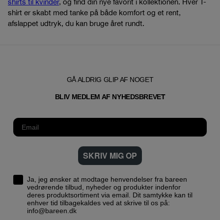
shirts til kvinder
, og find din nye favorit i kollektionen. Hver T-
shirt er skabt med tanke på både komfort og et rent,
afslappet udtryk, du kan bruge året rundt.
GÅ ALDRIG GLIP AF NOGET
T
BLIV MEDLEM AF NYHEDSBREVE
SKRIV MIG OP
Ja, jeg ønsker at modtage henvendelser fra bareen
vedrørende tilbud, nyheder og produkter indenfor
deres produktsortiment via email. Dit samtykke kan til
enhver tid tilbagekaldes ved at skrive til os på:
info@bareen.dk