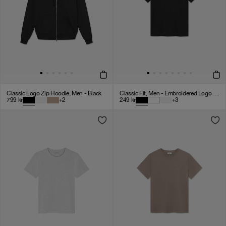
Classic Logo Zip Hoodie, Men - Black
Classic Fit, Men - Embroidered Logo - Black
799
kr
+
2
249
kr
+
3