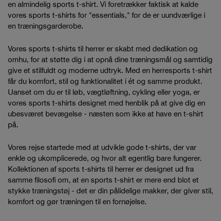
en almindelig sports t-shirt. Vi foretrækker faktisk at kalde
vores sports t-shirts for "essentials," for de er uundværlige i
en træningsgarderobe.
Vores sports t-shirts til herrer er skabt med dedikation og
omhu, for at støtte dig i at opnå dine træningsmål og samtidig
give et stilfuldt og moderne udtryk. Med en herresports t-shirt
får du komfort, stil og funktionalitet i ét og samme produkt.
Uanset om du er til løb, vægtløftning, cykling eller yoga, er
vores sports t-shirts designet med henblik på at give dig en
ubesværet bevægelse - næsten som ikke at have en t-shirt
på.
Vores rejse startede med at udvikle gode t-shirts, der var
enkle og ukomplicerede, og hvor alt egentlig bare fungerer.
Kollektionen af sports t-shirts til herrer er designet ud fra
samme filosofi om, at en sports t-shirt er mere end blot et
stykke træningstøj - det er din pålidelige makker, der giver stil,
komfort og gør træningen til en fornøjelse.