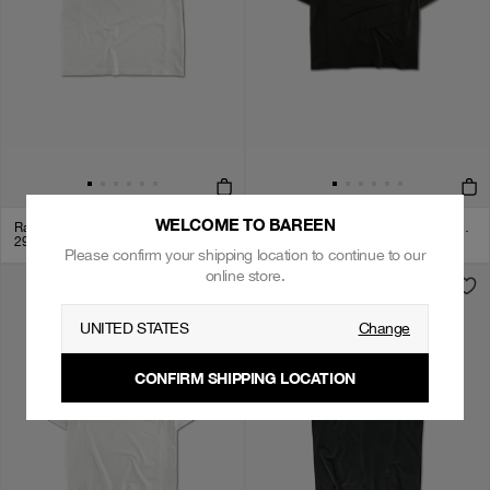
WELCOME TO BAREEN
Racquet Sports - Men's Active T-Shirt - White
Racquet Sports - Men's Active Polo Shirt - Black
299
kr
349
kr
Please confirm your shipping location to continue to our
online store.
UNITED STATES
Change
CONFIRM SHIPPING LOCATION