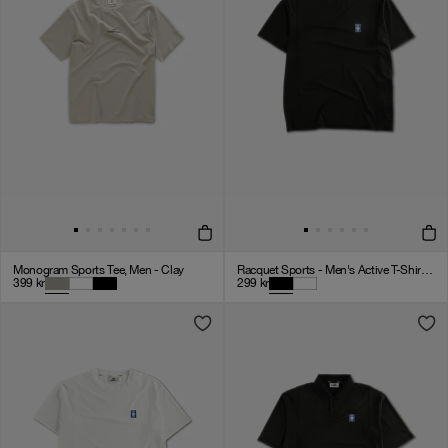
Monogram Sports Tee, Men - Clay
Racquet Sports - Men's Active T-Shirt - Black
399
kr
299
kr