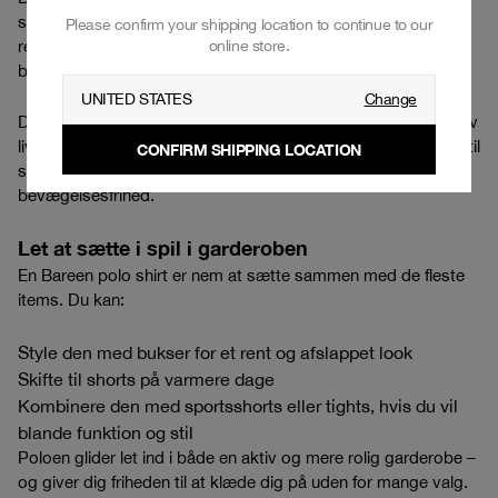
sammenhænge – fra weekend og arbejde til rejser og
Please confirm your shipping location to continue to our
online store.
restitution. De er nemme at tage på, nemme at style og
behagelige at bevæge sig i.
UNITED STATES
Change
Det gør dem oplagte til hverdagen, men også til en mere aktiv
livsstil. Du kan sagtens bruge en Bareen polo som alternativ til
CONFIRM SHIPPING LOCATION
sportstøj, hvis du ønsker et mere rent udtryk med samme
bevægelsesfrihed.
Let at sætte i spil i garderoben
En Bareen polo shirt er nem at sætte sammen med de fleste
items. Du kan:
Style den med
bukser
for et rent og afslappet look
Skifte til
shorts
på varmere dage
Kombinere den med
sportsshorts
eller
tights
, hvis du vil
blande funktion og stil
Poloen glider let ind i både en aktiv og mere rolig garderobe –
og giver dig friheden til at klæde dig på uden for mange valg.