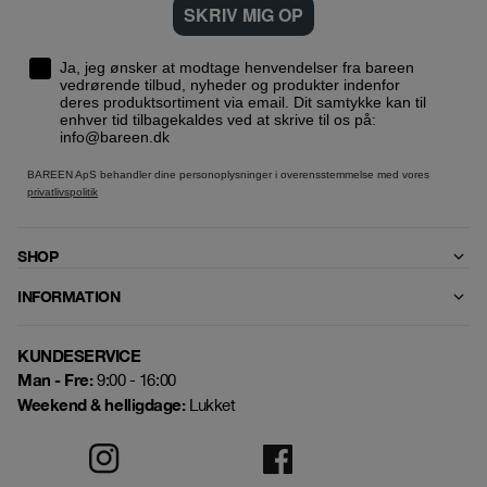
SKRIV MIG OP
Ja, jeg ønsker at modtage henvendelser fra bareen
vedrørende tilbud, nyheder og produkter indenfor
deres produktsortiment via email. Dit samtykke kan til
enhver tid tilbagekaldes ved at skrive til os på:
info@bareen.dk
BAREEN ApS behandler dine personoplysninger i overensstemmelse med vores
privatlivspolitik
SHOP
INFORMATION
KUNDESERVICE
Man - Fre:
9:00 - 16:00
Weekend & helligdage:
Lukket