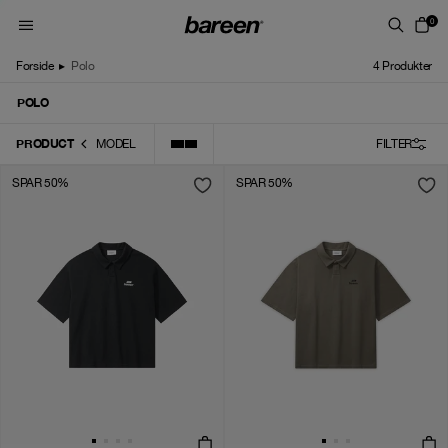
Skip to content
0
Forside
▸
Polo
4
Produkter
POLO
PRODUCT
MODEL
FILTER
SPAR 50%
SPAR 50%